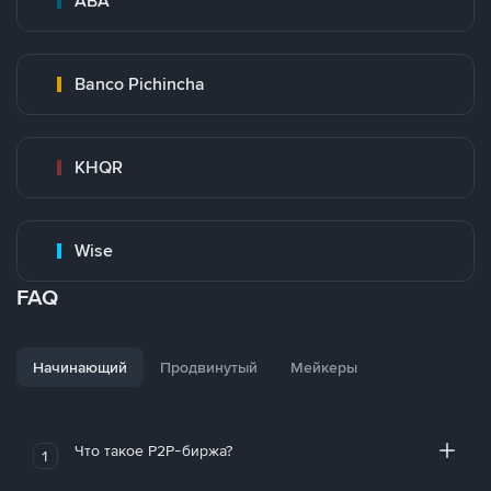
ABA
Banco Pichincha
KHQR
Wise
FAQ
Начинающий
Продвинутый
Мейкеры
Что такое P2P-биржа?
1