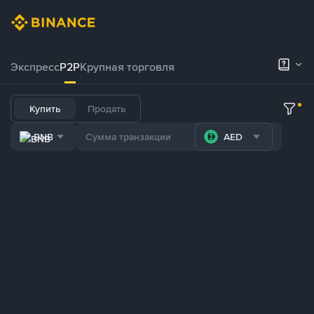
Экспресс
P2P
Крупная торговля
Купить
Продать
BNB
AED