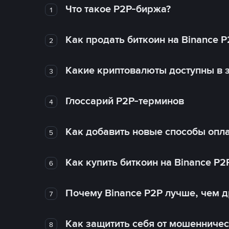
Что такое P2P-биржа?
1
Как продать биткоин на Binance P
2
Какие криптовалюты доступны в з
3
Глоссарий P2P-терминов
4
Как добавить новые способы опла
5
Как купить биткоин на Binance P2
6
Почему Binance P2P лучше, чем 
7
Как защитить себя от мошенничес
8