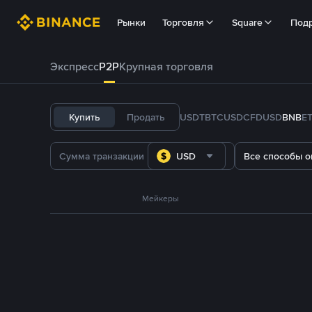
Рынки
Торговля
Square
Под
Экспресс
P2P
Крупная торговля
Купить
Продать
USDT
BTC
USDC
FDUSD
BNB
E
USD
Все способы о
Мейкеры