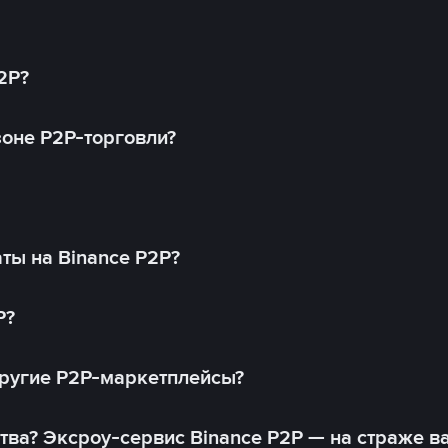
2P?
оне P2P-торговли?
ты на Binance P2P?
P?
другие P2P-маркетплейсы?
тва? Эксроу-сервис Binance P2P — на страже в