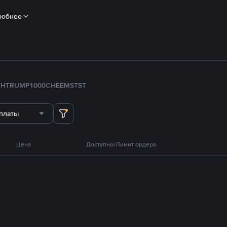
робнее
TH
TRUMP
1000CHEEMS
TST
платы
Цена
Доступно/Лимит ордера