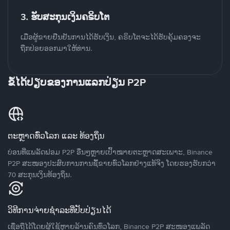
3. ຮັບສະກຸນເງິນຄຣິບໂຕ
ເມື່ອຜູ້ຂາຍຢືນຢັນການໄດ້ຮັບເງິນ, ຄຣິບໂຕຈະໄດ້ຮັບຄຸ້ມຄອງຈະ
ຖືກປ່ອຍອອກມາໃຫ້ທ່ານ.
ຂໍ້ໄດ້ປຽບຂອງການແລກປ່ຽນ P2P
ຕະຫຼາດທົ່ວໂລກ ແລະ ທ້ອງຖິ່ນ
ບ່ອນທີ່ແພລັດຟອມ P2P ອື່ນໆຫຼາຍເປົ້າໝາຍຕະຫຼາດສະເພາະ, Binance
P2P ສະໜອງປະສົບການການຊື້ຂາຍທົ່ວໂລກຢ່າງແທ້ຈິງ ໂດຍຮອງຮັບກວ່າ
70 ສະກຸນເງິນທ້ອງຖິ່ນ.
ວິທີການຈ່າຍຊຳລະທີ່ປັບປ່ຽນໄດ້
ເຊື່ອຖືໄດ້ໂດຍຜູ້ໃຊ້ຫຼາຍລ້ານຄົນທົ່ວໂລກ, Binance P2P ສະໜອງແພລັດ