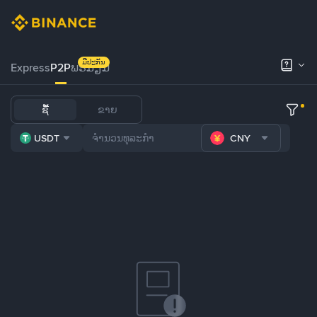
ມີປະກັນ
Express
P2P
ພຣີມຽມ
ຊື້
ຂາຍ
USDT
CNY