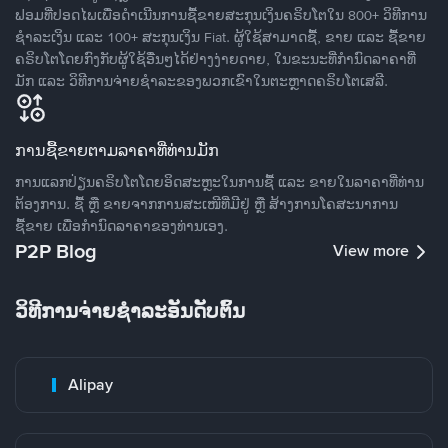
ຟອມທີ່ປອດໄພເພື່ອດໍາເນີນການຊື້ຂາຍສະກຸນເງິນຄຣິບໂຕໃນ 800+ ວິທີການ
ຊໍາລະເງິນ ແລະ 100+ ສະກຸນເງິນ Fiat. ຜູ້ໃຊ້ສາມາດຊື້, ຂາຍ ແລະ ຊື້ຂາຍ
ຄຣິບໂຕໂດຍກົງກັບຜູ້ໃຊ້ອື່ນໆໄດ້ຢ່າງງ່າຍດາຍ, ໃນຂະນະທີ່ກໍານົດລາຄາທີ່
ມັກ ແລະ ວິທີການຈ່າຍຊຳລະຂອງພວກເຂົາໃນຕະຫຼາດຄຣິບໂຕເສລີ.
ການຊື້ຂາຍຕາມລາຄາທີ່ທ່ານມັກ
ການແລກປ່ຽນຄຣິບໂຕໂດຍອິດສະຫຼະໃນການຊື້ ແລະ ຂາຍໃນລາຄາທີ່ທ່ານ
ຕ້ອງການ. ຊື້ ຫຼື ຂາຍຈາກການສະເໜີທີ່ມີຢູ່ ຫຼື ສ້າງການໂຄສະນາການ
ຊື້ຂາຍ ເພື່ອກໍານົດລາຄາຂອງທ່ານເອງ.
P2P Blog
View more
ວິທີການຈ່າຍຊຳລະອັນດັບຕົ້ນ
Alipay