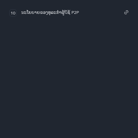
ນະໂຍບາຍຂອງທຸລະກໍາຜູ້ໃຊ້ P2P
10