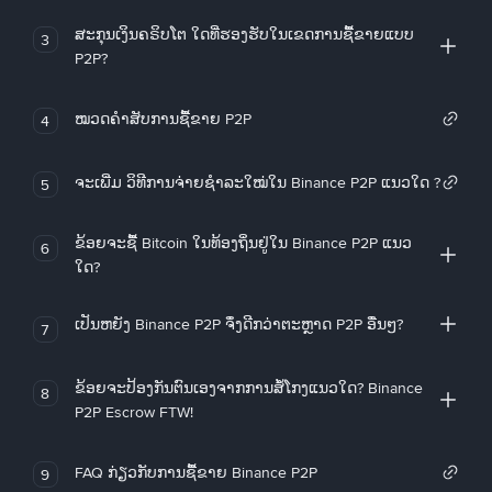
ສະກຸນເງິນຄຣິບໂຕ ໃດທີ່ຮອງຮັບໃນເຂດການຊື້ຂາຍແບບ
3
P2P?
ໝວດຄໍາສັບການຊື້ຂາຍ P2P
4
ຈະເພີ່ມ ວິທີການຈ່າຍຊຳລະໃໝ່ໃນ Binance P2P ແນວໃດ ?
5
ຂ້ອຍຈະຊື້ Bitcoin ໃນທ້ອງຖິ່ນຢູ່ໃນ Binance P2P ແນວ
6
ໃດ?
ເປັນຫຍັງ Binance P2P ຈຶ່ງດີກວ່າຕະຫຼາດ P2P ອື່ນໆ?
7
ຂ້ອຍຈະປ້ອງກັນຕົນເອງຈາກການສໍ້ໂກງແນວໃດ? Binance
8
P2P Escrow FTW!
FAQ ກ່ຽວກັບການຊື້ຂາຍ Binance P2P
9