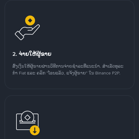
2. ຈ່າຍໃຫ້ຜູ້ຂາຍ
ສົ່ງເງິນໃຫ້ຜູ້ຂາຍຜ່ານວິທີການຈ່າຍຊຳລະທີ່ແນະນໍາ. ສໍາເລັດທຸລະ
ກໍາ Fiat ແລະ ຄລິກ "ໂອນແລ້ວ, ແຈ້ງຜູ້ຂາຍ" ໃນ Binance P2P.