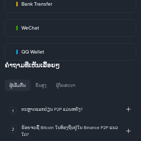
Bank Transfer
WeChat
QQ Wallet
ຄໍາຖາມທີ່ເຫັນເລື້ອຍໆ
ຜູ້ເລີ່ມຕົ້ນ
ຂັ້ນສູງ
ຜູ້ໂຄສະນາ
ຕະຫຼາດແລກປ່ຽນ P2P ແມ່ນຫຍັງ?
1
ຂ້ອຍຈະຊື້ Bitcoin ໃນທ້ອງຖິ່ນຢູ່ໃນ Binance P2P ແນວ
2
ໃດ?