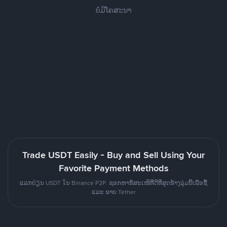
ບໍ່ມີໂຄສະນາ
Trade USDT Easily - Buy and Sell Using Your
Favorite Payment Methods
ແລກປ່ຽນ USDT ໃນ Binance P2P. ຊອກຫາຂໍ້ສະເໜີທີ່ດີທີ່ສຸດຂ້າງລຸ່ມນີ້ເພື່ອຊື້
ແລະ ຂາຍ Tether