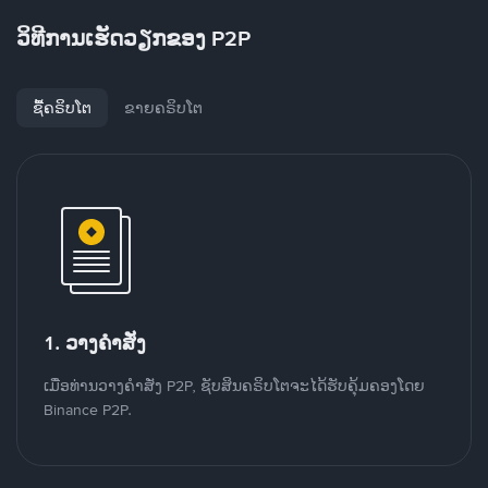
ວິທີການເຮັດວຽກຂອງ P2P
ຊື້ຄຣິບໂຕ
ຂາຍຄຣິບໂຕ
1. ວາງຄໍາສັ່ງ
ເມື່ອທ່ານວາງຄໍາສັ່ງ P2P, ຊັບສິນຄຣິບໂຕຈະໄດ້ຮັບຄຸ້ມຄອງໂດຍ
Binance P2P.