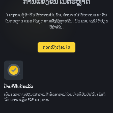
ການແຂ່ງຂັນໃນຕະຫຼາດ
ໃນຖານະຜູ້ຄ້າທີ່ໄດ້ຮັບການຢືນຢັນ, ທ່ານຈະໄດ້ຮັບການແຂ່ງຂັນ
ໃນຕະຫຼາດ ແລະ ດຶງດູດການສັ່ງຊື້ຫຼາຍຂຶ້ນ. ນີ້ແມ່ນບາງຂໍ້ໄດ້ປຽບ
ທີ່ສໍາຄັນ.
ກວດເບິ່ງເງື່ອນໄຂ
ປ້າຍທີ່ຢືນຢັນແລ້ວ
ເພີ່ມອັດຕາການປ່ຽນແປງການສັ່ງຊື້ຂອງທ່ານດ້ວຍປ້າຍທີ່ຢືນຢັນໄດ້, ເຊື່ອຖື
ໄດ້ຖັດຈາກຊື່ຫຼິ້ນ P2P ຂອງທ່ານ.