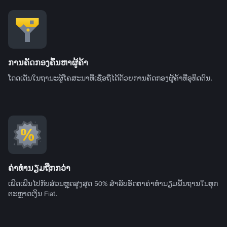
ການຄັດກອງຄົ້ນຫາຜູ້ຄ້າ
ໂດດເດັ່ນໃນຖານະຜູ້ໂຄສະນາທີ່ເຊື່ອຖືໄດ້ດ້ວຍການຄັດກອງຜູ້ຄ້າທີ່ອຸທິດຕົນ.
ຄ່າທຳນຽມຖືກກວ່າ
ເພີດເພີນໄປກັບສ່ວນຫຼຸດສູງສຸດ 50% ສໍາລັບອັດຕາຄ່າທໍານຽມພື້ນຖານໃນທຸກ
ຕະຫຼາດເງິນ Fiat.