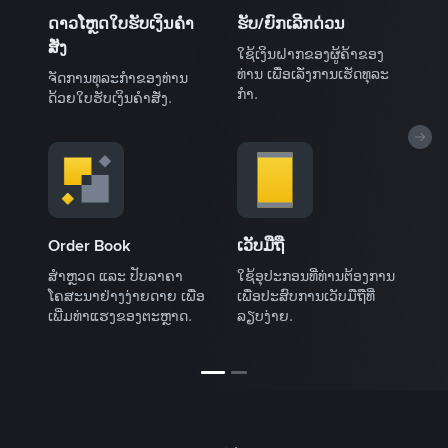
ດາວໂຫຼດໃບຮັບເງິນຄໍາ
ຮັບ/ຍົກເລີກດ່ວນ
ຈັດ
ສັ່ງ
໌ໂດຍ
ໃຊ້ເງິນຝາກຂອງຜູ້ຄ້າຂອງ
ກຳນົ
ອັນດັບ
ທ່ານ ເພື່ອເລັ່ງການເຮັດທຸລະ
ເປີດ
ຈັດການທຸລະກໍາຂອງທ່ານ
ອນ.
ກໍາ.
ອັດຕ
ດ້ວຍໃບຮັບເງິນຄໍາສັ່ງ.
ຄົ້ນ
Order Book
ເວັບມືຖື
້.
ປັບປຸ
ສຳຫຼວດ ແລະ ປັບລາຄາ
ໃຊ້ອຸປະກອນທີ່ທ່ານຕ້ອງການ
ໂຄສະນາຢ່າງງ່າຍດາຍ ເພື່ອ
ເພື່ອປະສົບການເວັບມືຖືທີ່
ເພີ່ມທ່າແຮງຂອງຕະຫຼາດ.
ລຽບງ່າຍ.
1
2