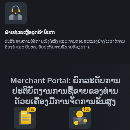
ຝ່າຍຊ່ວຍເຫຼືອລູກຄ້າພິເສດ
ປະສົບການການບໍລິການໜຶ່ງຕໍ່ໜຶ່ງ ແລະ ການຕອບສະໜອງຢ່າງໄວວາຕໍ່ການ
ຮ້ອງຂໍ ແລະ ບັນຫາ, ຮັບປະກັນການຊື້ຂາຍທີ່ລຽບງ່າຍ.
Merchant Portal: ຍົກລະດັບການ
ປະຕິບັດງານການຊື້ຂາຍຂອງທ່ານ
ດ້ວຍເຄື່ອງມືການຈັດການຂັ້ນສູງ
ໃໝ່
ໃໝ່