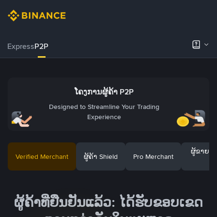
Express
P2P
ໂຄງການຜູ້ຄ້າ P2P
Designed to Streamline Your Trading
Experience
ຜູ້ຂາຍສິ
Verified Merchant
ຜູ້ຄ້າ Shield
Pro Merchant
ໄ
ຜູ້ຄ້າທີ່ຢືນຢັນແລ້ວ: ໄດ້ຮັບຂອບເຂດ