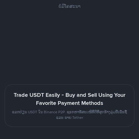
ບໍ່ມີໂຄສະນາ
Trade USDT Easily - Buy and Sell Using Your
Favorite Payment Methods
ແລກປ່ຽນ USDT ໃນ Binance P2P. ຊອກຫາຂໍ້ສະເໜີທີ່ດີທີ່ສຸດຂ້າງລຸ່ມນີ້ເພື່ອຊື້
ແລະ ຂາຍ Tether