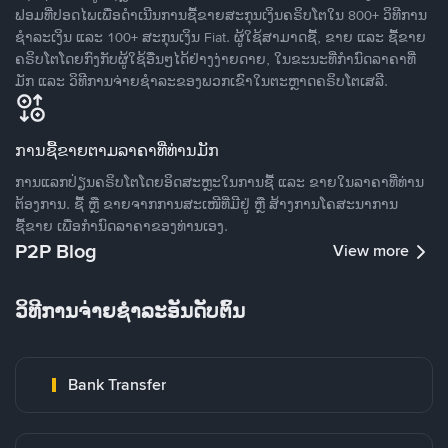
ຟອມທີ່ປອດໄພເພື່ອດໍາເນີນການຊື້ຂາຍສະກຸນເງິນຄຣິບໂຕໃນ 800+ ວິທີການ
ຊໍາລະເງິນ ແລະ 100+ ສະກຸນເງິນ Fiat. ຜູ້ໃຊ້ສາມາດຊື້, ຂາຍ ແລະ ຊື້ຂາຍ
ຄຣິບໂຕໂດຍກົງກັບຜູ້ໃຊ້ອື່ນໆໄດ້ຢ່າງງ່າຍດາຍ, ໃນຂະນະທີ່ກໍານົດລາຄາທີ່
ມັກ ແລະ ວິທີການຈ່າຍຊຳລະຂອງພວກເຂົາໃນຕະຫຼາດຄຣິບໂຕເສລີ.
ການຊື້ຂາຍຕາມລາຄາທີ່ທ່ານມັກ
ການແລກປ່ຽນຄຣິບໂຕໂດຍອິດສະຫຼະໃນການຊື້ ແລະ ຂາຍໃນລາຄາທີ່ທ່ານ
ຕ້ອງການ. ຊື້ ຫຼື ຂາຍຈາກການສະເໜີທີ່ມີຢູ່ ຫຼື ສ້າງການໂຄສະນາການ
ຊື້ຂາຍ ເພື່ອກໍານົດລາຄາຂອງທ່ານເອງ.
P2P Blog
View more
ວິທີການຈ່າຍຊຳລະອັນດັບຕົ້ນ
Bank Transfer