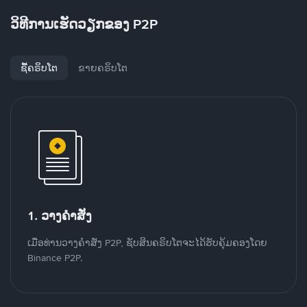
ວິທີການເຮັດວຽກຂອງ P2P
ຊື້ຄຣິບໂຕ
ຂາຍຄຣິບໂຕ
1. ວາງຄໍາສັ່ງ
ເມື່ອທ່ານວາງຄໍາສັ່ງ P2P, ຊັບສິນຄຣິບໂຕຈະໄດ້ຮັບຄຸ້ມຄອງໂດຍ
Binance P2P.