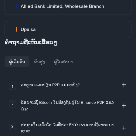
Allied Bank Limited, Wholesale Branch
Upaisa
ຄໍາຖາມທີ່ເຫັນເລື້ອຍໆ
ຜູ້ເລີ່ມຕົ້ນ
ຂັ້ນສູງ
ຜູ້ໂຄສະນາ
ຕະຫຼາດແລກປ່ຽນ P2P ແມ່ນຫຍັງ?
1
ຂ້ອຍຈະຊື້ Bitcoin ໃນທ້ອງຖິ່ນຢູ່ໃນ Binance P2P ແນວ
2
ໃດ?
ສະກຸນເງິນຄຣິບໂຕ ໃດທີ່ຮອງຮັບໃນເຂດການຊື້ຂາຍແບບ
3
P2P?