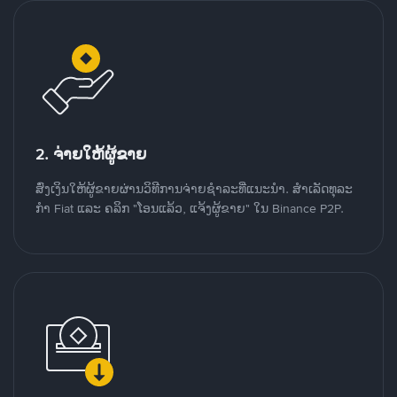
2. ຈ່າຍໃຫ້ຜູ້ຂາຍ
ສົ່ງເງິນໃຫ້ຜູ້ຂາຍຜ່ານວິທີການຈ່າຍຊຳລະທີ່ແນະນໍາ. ສໍາເລັດທຸລະ
ກໍາ Fiat ແລະ ຄລິກ "ໂອນແລ້ວ, ແຈ້ງຜູ້ຂາຍ" ໃນ Binance P2P.