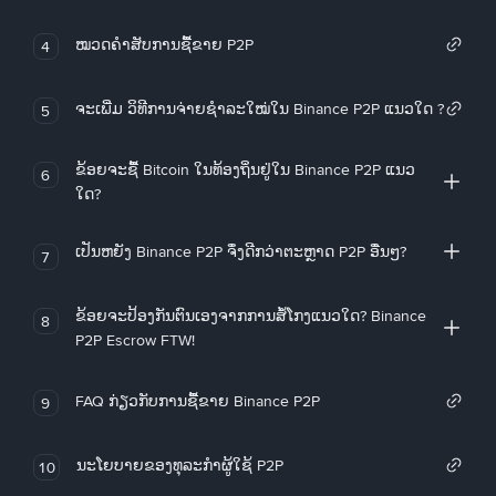
ໝວດຄໍາສັບການຊື້ຂາຍ P2P
4
ຈະເພີ່ມ ວິທີການຈ່າຍຊຳລະໃໝ່ໃນ Binance P2P ແນວໃດ ?
5
ຂ້ອຍຈະຊື້ Bitcoin ໃນທ້ອງຖິ່ນຢູ່ໃນ Binance P2P ແນວ
6
ໃດ?
ເປັນຫຍັງ Binance P2P ຈຶ່ງດີກວ່າຕະຫຼາດ P2P ອື່ນໆ?
7
ຂ້ອຍຈະປ້ອງກັນຕົນເອງຈາກການສໍ້ໂກງແນວໃດ? Binance
8
P2P Escrow FTW!
FAQ ກ່ຽວກັບການຊື້ຂາຍ Binance P2P
9
ນະໂຍບາຍຂອງທຸລະກໍາຜູ້ໃຊ້ P2P
10