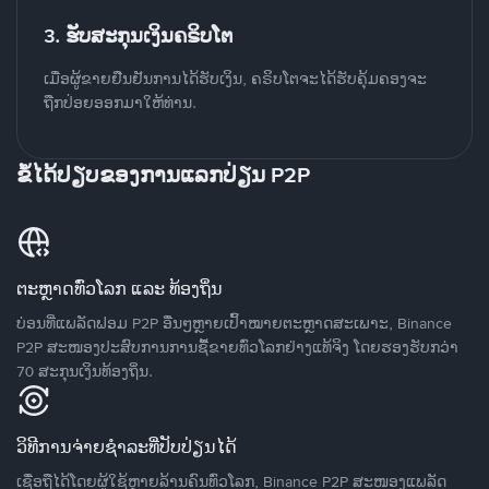
3. ຮັບສະກຸນເງິນຄຣິບໂຕ
ເມື່ອຜູ້ຂາຍຢືນຢັນການໄດ້ຮັບເງິນ, ຄຣິບໂຕຈະໄດ້ຮັບຄຸ້ມຄອງຈະ
ຖືກປ່ອຍອອກມາໃຫ້ທ່ານ.
ຂໍ້ໄດ້ປຽບຂອງການແລກປ່ຽນ P2P
ຕະຫຼາດທົ່ວໂລກ ແລະ ທ້ອງຖິ່ນ
ບ່ອນທີ່ແພລັດຟອມ P2P ອື່ນໆຫຼາຍເປົ້າໝາຍຕະຫຼາດສະເພາະ, Binance
P2P ສະໜອງປະສົບການການຊື້ຂາຍທົ່ວໂລກຢ່າງແທ້ຈິງ ໂດຍຮອງຮັບກວ່າ
70 ສະກຸນເງິນທ້ອງຖິ່ນ.
ວິທີການຈ່າຍຊຳລະທີ່ປັບປ່ຽນໄດ້
ເຊື່ອຖືໄດ້ໂດຍຜູ້ໃຊ້ຫຼາຍລ້ານຄົນທົ່ວໂລກ, Binance P2P ສະໜອງແພລັດ