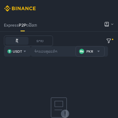
Express
P2P
ບລັອກ
ຊື້
ຂາຍ
USDT
PKR