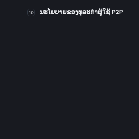
ນະໂຍບາຍຂອງທຸລະກໍາຜູ້ໃຊ້ P2P
10