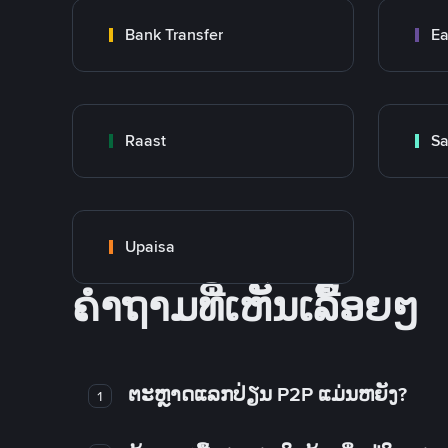
Bank Transfer
Ea
Raast
S
Upaisa
ຄໍາຖາມທີ່ເຫັນເລື້ອຍໆ
ຕະຫຼາດແລກປ່ຽນ P2P ແມ່ນຫຍັງ?
1