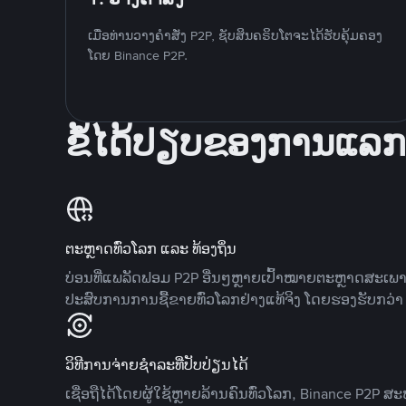
ເມື່ອທ່ານວາງຄໍາສັ່ງ P2P, ຊັບສິນຄຣິບໂຕຈະໄດ້ຮັບຄຸ້ມຄອງ
ໂດຍ Binance P2P.
ຂໍ້ໄດ້ປຽບຂອງການແລກ
ຕະຫຼາດທົ່ວໂລກ ແລະ ທ້ອງຖິ່ນ
ບ່ອນທີ່ແພລັດຟອມ P2P ອື່ນໆຫຼາຍເປົ້າໝາຍຕະຫຼາດສະເພ
ປະສົບການການຊື້ຂາຍທົ່ວໂລກຢ່າງແທ້ຈິງ ໂດຍຮອງຮັບກວ່າ 7
ວິທີການຈ່າຍຊຳລະທີ່ປັບປ່ຽນໄດ້
ເຊື່ອຖືໄດ້ໂດຍຜູ້ໃຊ້ຫຼາຍລ້ານຄົນທົ່ວໂລກ, Binance P2P 