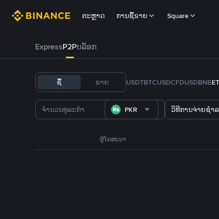
ຕະຫຼາດ
ການຊື້ຂາຍ
Square
Express
P2P
ບລັອກ
ຊື້
ຂາຍ
USDT
BTC
USDC
FDUSD
BNB
E
PKR
ວິທີການຈ່າຍຊຳລ
ຜູ້ໂຄສະນາ