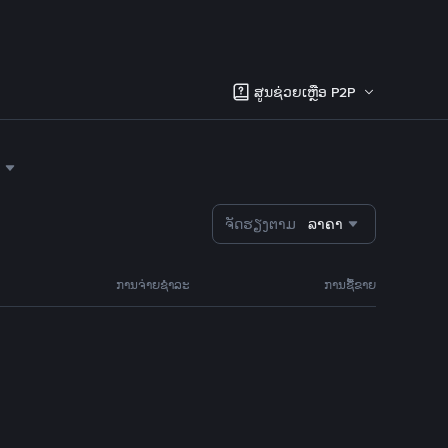
ສູນຊ່ວຍເຫຼືອ P2P
ຈັດຮຽງຕາມ
ລາຄາ
ການຈ່າຍຊຳລະ
ການຊື້ຂາຍ