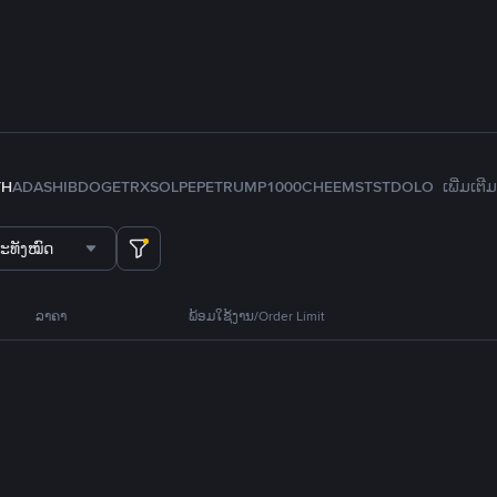
TH
ADA
SHIB
DOGE
TRX
SOL
PEPE
TRUMP
1000CHEEMS
TST
DOLO
ເພີ່ມເຕີມ
ະທັງໝົດ
ລາຄາ
ພ້ອມໃຊ້ງານ/Order Limit