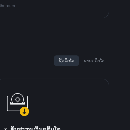
 Ethereum
ຊື້ຄຣິບໂຕ
ຂາຍຄຣິບໂຕ
3. ຮັບສະກຸນເງິນຄຣິບໂຕ