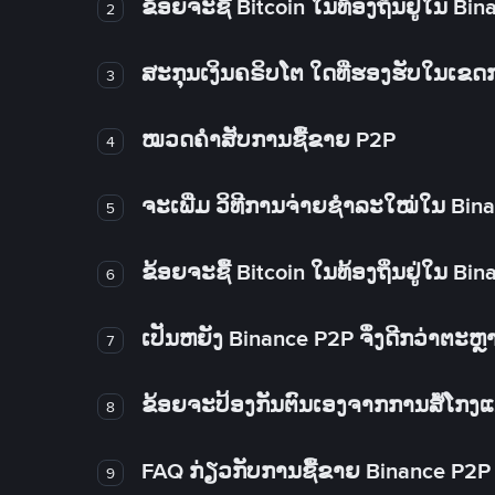
ຂ້ອຍຈະຊື້ Bitcoin ໃນທ້ອງຖິ່ນຢູ່ໃນ B
2
ສະກຸນເງິນຄຣິບໂຕ ໃດທີ່ຮອງຮັບໃນເຂ
3
ໝວດຄໍາສັບການຊື້ຂາຍ P2P
4
ຈະເພີ່ມ ວິທີການຈ່າຍຊຳລະໃໝ່ໃນ Bin
5
ຂ້ອຍຈະຊື້ Bitcoin ໃນທ້ອງຖິ່ນຢູ່ໃນ B
6
ເປັນຫຍັງ Binance P2P ຈຶ່ງດີກວ່າຕະຫຼ
7
ຂ້ອຍຈະປ້ອງກັນຕົນເອງຈາກການສໍ້ໂກງ
8
FAQ ກ່ຽວກັບການຊື້ຂາຍ Binance P2P
9