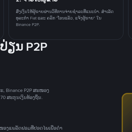
ສົ່ງເງິນໃຫ້ຜູ້ຂາຍຜ່ານວິທີການຈ່າຍຊຳລະທີ່ແນະນໍາ. ສໍາເລັດ
ທຸລະກໍາ Fiat ແລະ ຄລິກ "ໂອນແລ້ວ, ແຈ້ງຜູ້ຂາຍ" ໃນ
Binance P2P.
ປ່ຽນ P2P
າະ, Binance P2P ສະໜອງ
0 ສະກຸນເງິນທ້ອງຖິ່ນ.
ສະໜອງແພລັດຟອມທີ່ປອດໄພເພື່ອດໍາ