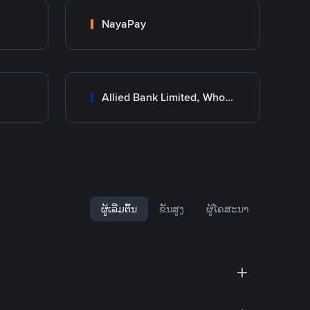
NayaPay
Allied Bank Limited, Wholesale Branch
ຜູ້ເລີ່ມຕົ້ນ
ຂັ້ນສູງ
ຜູ້ໂຄສະນາ