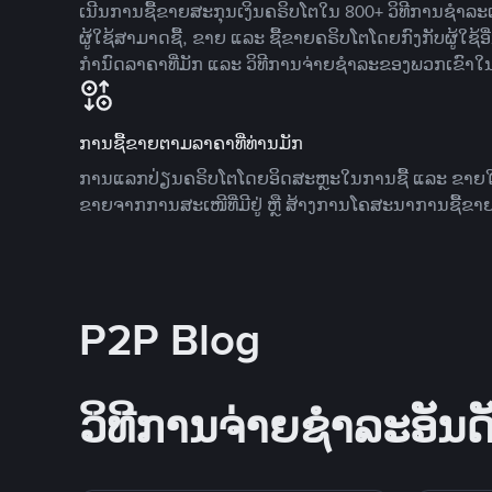
ເນີນການຊື້ຂາຍສະກຸນເງິນຄຣິບໂຕໃນ 800+ ວິທີການຊໍາລະເງ
ຜູ້ໃຊ້ສາມາດຊື້, ຂາຍ ແລະ ຊື້ຂາຍຄຣິບໂຕໂດຍກົງກັບຜູ້ໃຊ້ອ
ກໍານົດລາຄາທີ່ມັກ ແລະ ວິທີການຈ່າຍຊຳລະຂອງພວກເຂົາໃ
ການຊື້ຂາຍຕາມລາຄາທີ່ທ່ານມັກ
ການແລກປ່ຽນຄຣິບໂຕໂດຍອິດສະຫຼະໃນການຊື້ ແລະ ຂາຍໃນລາ
ຂາຍຈາກການສະເໜີທີ່ມີຢູ່ ຫຼື ສ້າງການໂຄສະນາການຊື້ຂາຍ
P2P Blog
ວິທີການຈ່າຍຊຳລະອັນດັ