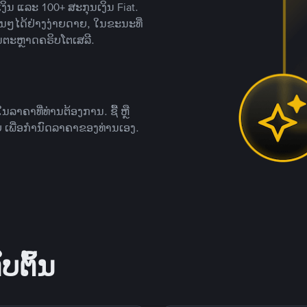
ິນ ແລະ 100+ ສະກຸນເງິນ Fiat.
ື່ນໆໄດ້ຢ່າງງ່າຍດາຍ, ໃນຂະນະທີ່
ນຕະຫຼາດຄຣິບໂຕເສລີ.
ຄາທີ່ທ່ານຕ້ອງການ. ຊື້ ຫຼື
 ເພື່ອກໍານົດລາຄາຂອງທ່ານເອງ.
ບຕົ້ນ