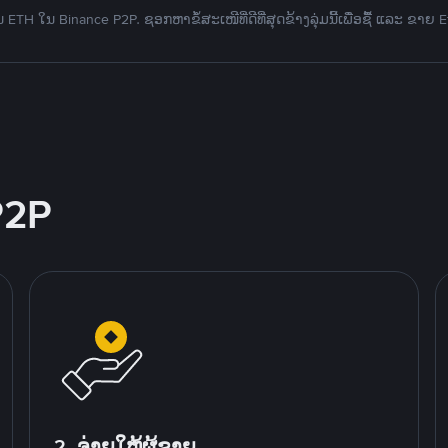
ETH ໃນ Binance P2P. ຊອກຫາຂໍ້ສະເໜີທີ່ດີທີ່ສຸດຂ້າງລຸ່ມນີ້ເພື່ອຊື້ ແລະ ຂາຍ
P2P
2. ຈ່າຍໃຫ້ຜູ້ຂາຍ