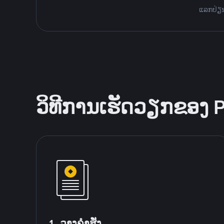
ແລກປ່ຽນ 
ວິທີການເຮັດວຽກຂອງ 
1. ວາງຄໍາສັ່ງ