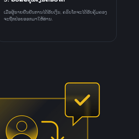
ເມື່ອຜູ້ຂາຍຢືນຢັນການໄດ້ຮັບເງິນ, ຄຣິບໂຕຈະໄດ້ຮັບຄຸ້ມຄອງ
ຈະຖືກປ່ອຍອອກມາໃຫ້ທ່ານ.