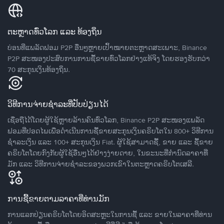
ຕະຫຼາດທົ່ວໂລກ ແລະ ທ້ອງຖິ່ນ
ບ່ອນທີ່ແພລັດຟອມ P2P ອື່ນໆຫຼາຍເປົ້າໝາຍຕະຫຼາດສະເພາະ, Binance
P2P ສະໜອງປະສົບການການຊື້ຂາຍທົ່ວໂລກຢ່າງແທ້ຈິງ ໂດຍຮອງຮັບກວ່າ
70 ສະກຸນເງິນທ້ອງຖິ່ນ.
ວິທີການຈ່າຍຊຳລະທີ່ປັບປ່ຽນໄດ້
ເຊື່ອຖືໄດ້ໂດຍຜູ້ໃຊ້ຫຼາຍລ້ານຄົນທົ່ວໂລກ, Binance P2P ສະໜອງແພລັດ
ຟອມທີ່ປອດໄພເພື່ອດໍາເນີນການຊື້ຂາຍສະກຸນເງິນຄຣິບໂຕໃນ 800+ ວິທີການ
ຊໍາລະເງິນ ແລະ 100+ ສະກຸນເງິນ Fiat. ຜູ້ໃຊ້ສາມາດຊື້, ຂາຍ ແລະ ຊື້ຂາຍ
ຄຣິບໂຕໂດຍກົງກັບຜູ້ໃຊ້ອື່ນໆໄດ້ຢ່າງງ່າຍດາຍ, ໃນຂະນະທີ່ກໍານົດລາຄາທີ່
ມັກ ແລະ ວິທີການຈ່າຍຊຳລະຂອງພວກເຂົາໃນຕະຫຼາດຄຣິບໂຕເສລີ.
ການຊື້ຂາຍຕາມລາຄາທີ່ທ່ານມັກ
ການແລກປ່ຽນຄຣິບໂຕໂດຍອິດສະຫຼະໃນການຊື້ ແລະ ຂາຍໃນລາຄາທີ່ທ່ານ