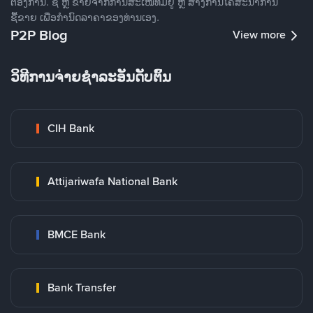
ຕ້ອງການ. ຊື້ ຫຼື ຂາຍຈາກການສະເໜີທີ່ມີຢູ່ ຫຼື ສ້າງການໂຄສະນາການ
ຊື້ຂາຍ ເພື່ອກໍານົດລາຄາຂອງທ່ານເອງ.
P2P Blog
View more
ວິທີການຈ່າຍຊຳລະອັນດັບຕົ້ນ
CIH Bank
Attijariwafa National Bank
BMCE Bank
Bank Transfer