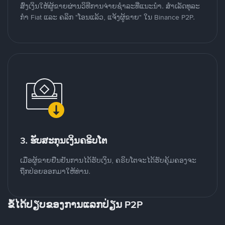
ສົ່ງເງິນໃຫ້ຜູ້ຂາຍຜ່ານວິທີການຈ່າຍຊຳລະທີ່ແນະນໍາ. ສໍາເລັດທຸລະ
ກໍາ Fiat ແລະ ຄລິກ "ໂອນແລ້ວ, ແຈ້ງຜູ້ຂາຍ" ໃນ Binance P2P.
3. ຮັບສະກຸນເງິນຄຣິບໂຕ
ເມື່ອຜູ້ຂາຍຢືນຢັນການໄດ້ຮັບເງິນ, ຄຣິບໂຕຈະໄດ້ຮັບຄຸ້ມຄອງຈະ
ຖືກປ່ອຍອອກມາໃຫ້ທ່ານ.
ຂໍ້ໄດ້ປຽບຂອງການແລກປ່ຽນ P2P