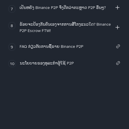
ເປັນຫຍັງ Binance P2P ຈຶ່ງດີກວ່າຕະຫຼາດ P2P ອື່ນໆ?
7
ຂ້ອຍຈະປ້ອງກັນຕົນເອງຈາກການສໍ້ໂກງແນວໃດ? Binance
8
P2P Escrow FTW!
FAQ ກ່ຽວກັບການຊື້ຂາຍ Binance P2P
9
ນະໂຍບາຍຂອງທຸລະກໍາຜູ້ໃຊ້ P2P
10