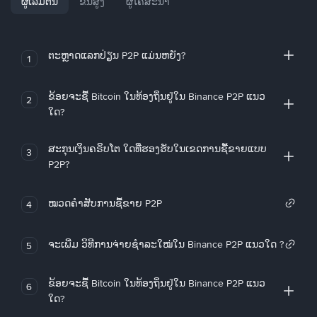
ຜູ້ເລີ່ມຕົ້ນ
ຂັ້ນສູງ
ຜູ້ໂຄສະນາ
ຕະຫຼາດແລກປ່ຽນ P2P ແມ່ນຫຍັງ?
1
ຂ້ອຍຈະຊື້ Bitcoin ໃນທ້ອງຖິ່ນຢູ່ໃນ Binance P2P ແນວ
2
ໃດ?
ສະກຸນເງິນຄຣິບໂຕ ໃດທີ່ຮອງຮັບໃນເຂດການຊື້ຂາຍແບບ
3
P2P?
ໝວດຄໍາສັບການຊື້ຂາຍ P2P
4
ຈະເພີ່ມ ວິທີການຈ່າຍຊຳລະໃໝ່ໃນ Binance P2P ແນວໃດ ?
5
ຂ້ອຍຈະຊື້ Bitcoin ໃນທ້ອງຖິ່ນຢູ່ໃນ Binance P2P ແນວ
6
ໃດ?