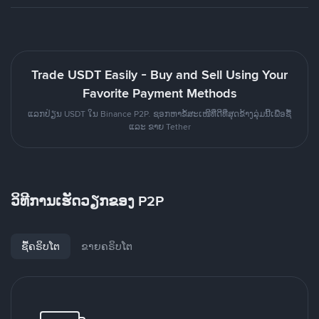
Trade USDT Easily - Buy and Sell Using Your
Favorite Payment Methods
ແລກປ່ຽນ USDT ໃນ Binance P2P. ຊອກຫາຂໍ້ສະເໜີທີ່ດີທີ່ສຸດຂ້າງລຸ່ມນີ້ເພື່ອຊື້
ແລະ ຂາຍ Tether
ວິທີການເຮັດວຽກຂອງ P2P
ຊື້ຄຣິບໂຕ
ຂາຍຄຣິບໂຕ