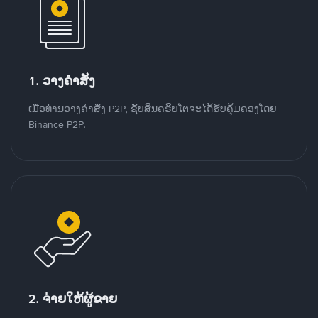
1. ວາງຄໍາສັ່ງ
ເມື່ອທ່ານວາງຄໍາສັ່ງ P2P, ຊັບສິນຄຣິບໂຕຈະໄດ້ຮັບຄຸ້ມຄອງໂດຍ
Binance P2P.
2. ຈ່າຍໃຫ້ຜູ້ຂາຍ