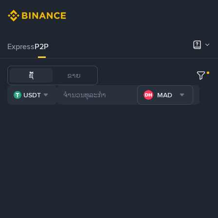
Express
P2P
ຊື້
ຂາຍ
USDT
MAD