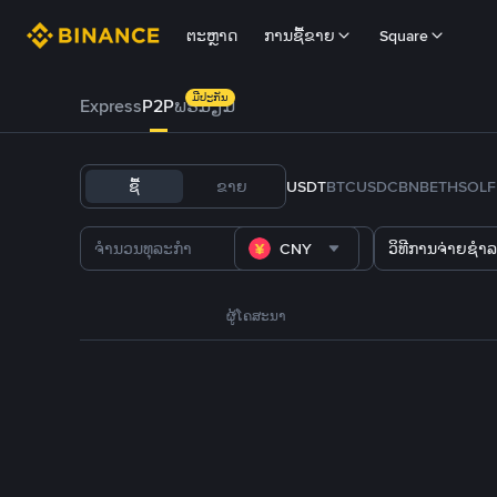
ຕະຫຼາດ
ການຊື້ຂາຍ
Square
ມີປະກັນ
Express
P2P
ພຣີມຽມ
ຊື້
ຂາຍ
USDT
BTC
USDC
BNB
ETH
SOL
CNY
ວິທີການຈ່າຍຊຳລ
ຜູ້ໂຄສະນາ