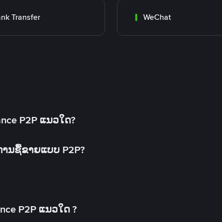
nk Transfer
WeChat
inance P2P ແນວໃດ?
ດການຊື້ຂາຍແບບ P2P?
ance P2P ແນວໃດ ?