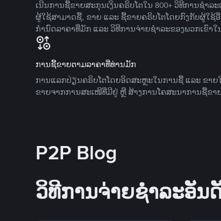
ເນີນການຊື້ຂາຍສະກຸນເງິນຄຣິບໂຕໃນ 800+ ວິທີການຊໍາລະເງ
ຜູ້ໃຊ້ສາມາດຊື້, ຂາຍ ແລະ ຊື້ຂາຍຄຣິບໂຕໂດຍກົງກັບຜູ້ໃຊ້ອ
ກໍານົດລາຄາທີ່ມັກ ແລະ ວິທີການຈ່າຍຊຳລະຂອງພວກເຂົາໃ
ການຊື້ຂາຍຕາມລາຄາທີ່ທ່ານມັກ
ການແລກປ່ຽນຄຣິບໂຕໂດຍອິດສະຫຼະໃນການຊື້ ແລະ ຂາຍໃນລາ
ຂາຍຈາກການສະເໜີທີ່ມີຢູ່ ຫຼື ສ້າງການໂຄສະນາການຊື້ຂາຍ
P2P Blog
ວິທີການຈ່າຍຊຳລະອັນດັ