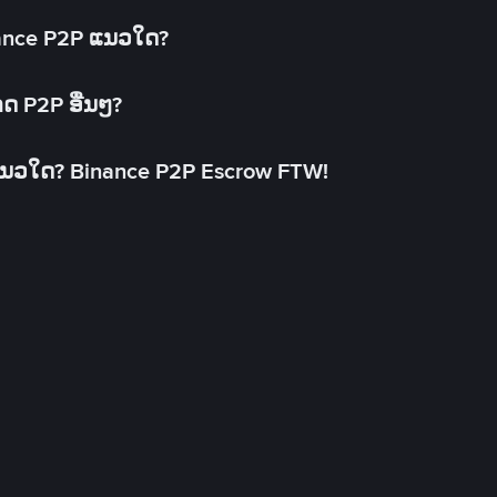
inance P2P ແນວໃດ?
າດ P2P ອື່ນໆ?
ແນວໃດ? Binance P2P Escrow FTW!