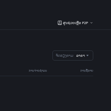
ສູນຊ່ວຍເຫຼືອ P2P
ຈັດຮຽງຕາມ
ລາຄາ
ການຈ່າຍຊຳລະ
ການຊື້ຂາຍ