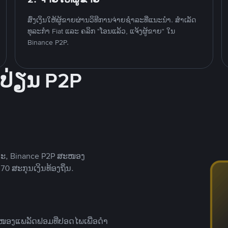
ສົ່ງເງິນໃຫ້ຜູ້ຂາຍຜ່ານວິທີການຈ່າຍຊຳລະທີ່ແນະນໍາ. ສໍາເລັດ
ທຸລະກໍາ Fiat ແລະ ຄລິກ "ໂອນແລ້ວ, ແຈ້ງຜູ້ຂາຍ" ໃນ
Binance P2P.
ປ່ຽນ P2P
າະ, Binance P2P ສະໜອງ
0 ສະກຸນເງິນທ້ອງຖິ່ນ.
ສະໜອງແພລັດຟອມທີ່ປອດໄພເພື່ອດໍາ