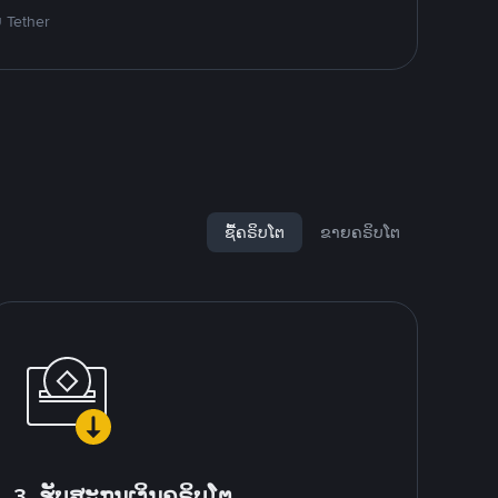
ຍ Tether
ຊື້ຄຣິບໂຕ
ຂາຍຄຣິບໂຕ
3. ຮັບສະກຸນເງິນຄຣິບໂຕ