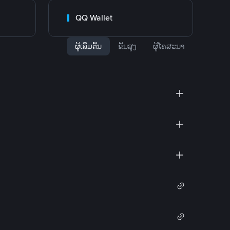
QQ Wallet
ຜູ້ເລີ່ມຕົ້ນ
ຂັ້ນສູງ
ຜູ້ໂຄສະນາ