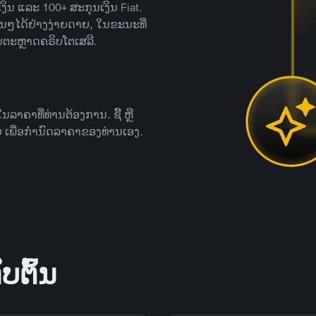
ິນ ແລະ 100+ ສະກຸນເງິນ Fiat.
ື່ນໆໄດ້ຢ່າງງ່າຍດາຍ, ໃນຂະນະທີ່
ນຕະຫຼາດຄຣິບໂຕເສລີ.
ຄາທີ່ທ່ານຕ້ອງການ. ຊື້ ຫຼື
 ເພື່ອກໍານົດລາຄາຂອງທ່ານເອງ.
ບຕົ້ນ