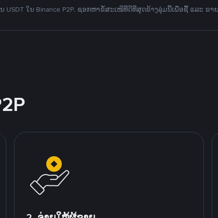
 USDT ໃນ Binance P2P. ຊອກຫາຂໍ້ສະເໜີທີ່ດີທີ່ສຸດຂ້າງລຸ່ມນີ້ເພື່ອຊື້ ແລະ ຂາ
P2P
2. ຈ່າຍໃຫ້ຜູ້ຂາຍ