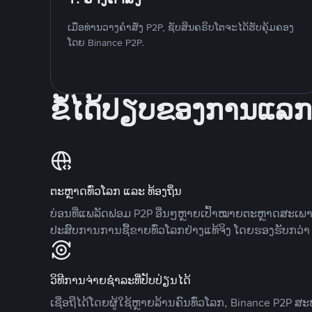
ເມື່ອທ່ານວາງຄໍາສັ່ງ P2P, ຊັບສິນຄຣິບໂຕຈະໄດ້ຮັບຄຸ້ມຄອງ
ໂດຍ Binance P2P.
ຂໍ້ໄດ້ປຽບຂອງການແລກ
ຕະຫຼາດທົ່ວໂລກ ແລະ ທ້ອງຖິ່ນ
ບ່ອນທີ່ແພລັດຟອມ P2P ອື່ນໆຫຼາຍເປົ້າໝາຍຕະຫຼາດສະເພ
ປະສົບການການຊື້ຂາຍທົ່ວໂລກຢ່າງແທ້ຈິງ ໂດຍຮອງຮັບກວ່າ 7
ວິທີການຈ່າຍຊຳລະທີ່ປັບປ່ຽນໄດ້
ເຊື່ອຖືໄດ້ໂດຍຜູ້ໃຊ້ຫຼາຍລ້ານຄົນທົ່ວໂລກ, Binance P2P 