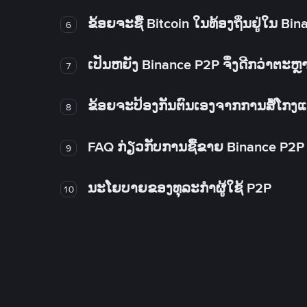
ຂ້ອຍຈະຊື້ Bitcoin ໃນທ້ອງຖິ່ນຢູ່ໃນ B
6
ເປັນຫຍັງ Binance P2P ຈຶ່ງດີກວ່າຕະຫຼ
7
ຂ້ອຍຈະປ້ອງກັນຕົນເອງຈາກການສໍ້ໂກງ
8
FAQ ກ່ຽວກັບການຊື້ຂາຍ Binance P2P
9
ນະໂຍບາຍຂອງທຸລະກໍາຜູ້ໃຊ້ P2P
10