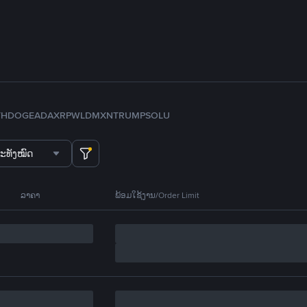
TH
DOGE
ADA
XRP
WLD
MXN
TRUMP
SOL
U
ະທັງໝົດ
ລາຄາ
ພ້ອມໃຊ້ງານ/Order Limit