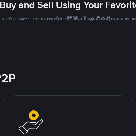
 Buy and Sell Using Your Favor
B ໃນ Binance P2P. ຊອກຫາຂໍ້ສະເໜີທີ່ດີທີ່ສຸດຂ້າງລຸ່ມນີ້ເພື່ອຊື້ ແລະ ຂາຍ B
P2P