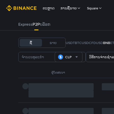
ຕະຫຼາດ
ການຊື້ຂາຍ
Square
Express
P2P
ບລັອກ
ຊື້
ຂາຍ
USDT
BTC
USDC
FDUSD
BNB
E
CLP
ວິທີການຈ່າຍຊຳລ
ຜູ້ໂຄສະນາ