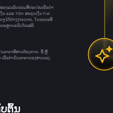
ສະໜອງແພລັດຟອມທີ່ປອດໄພເພື່ອດໍາ
ິນ ແລະ 100+ ສະກຸນເງິນ Fiat.
ື່ນໆໄດ້ຢ່າງງ່າຍດາຍ, ໃນຂະນະທີ່
ນຕະຫຼາດຄຣິບໂຕເສລີ.
ຄາທີ່ທ່ານຕ້ອງການ. ຊື້ ຫຼື
 ເພື່ອກໍານົດລາຄາຂອງທ່ານເອງ.
ບຕົ້ນ