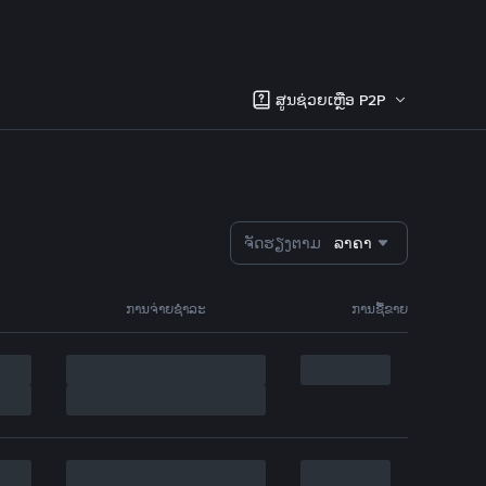
ສູນຊ່ວຍເຫຼືອ P2P
ຈັດຮຽງຕາມ
ລາຄາ
ການຈ່າຍຊຳລະ
ການຊື້ຂາຍ