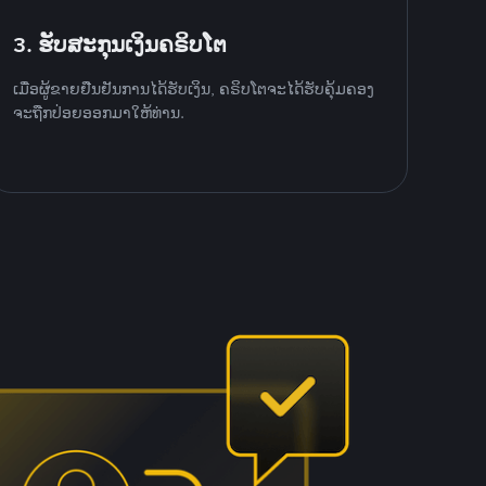
3. ຮັບສະກຸນເງິນຄຣິບໂຕ
ເມື່ອຜູ້ຂາຍຢືນຢັນການໄດ້ຮັບເງິນ, ຄຣິບໂຕຈະໄດ້ຮັບຄຸ້ມຄອງ
ຈະຖືກປ່ອຍອອກມາໃຫ້ທ່ານ.