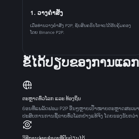
1. ວາງຄໍາສັ່ງ
ເມື່ອທ່ານວາງຄໍາສັ່ງ P2P, ຊັບສິນຄຣິບໂຕຈະໄດ້ຮັບຄຸ້ມຄອງ
ໂດຍ Binance P2P.
ຂໍ້ໄດ້ປຽບຂອງການແລກ
ຕະຫຼາດທົ່ວໂລກ ແລະ ທ້ອງຖິ່ນ
ບ່ອນທີ່ແພລັດຟອມ P2P ອື່ນໆຫຼາຍເປົ້າໝາຍຕະຫຼາດສະເພ
ປະສົບການການຊື້ຂາຍທົ່ວໂລກຢ່າງແທ້ຈິງ ໂດຍຮອງຮັບກວ່າ 7
ວິທີການຈ່າຍຊຳລະທີ່ປັບປ່ຽນໄດ້