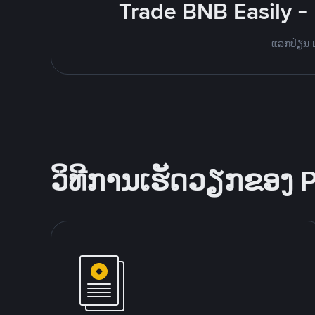
Trade BNB Easily -
ແລກປ່ຽນ BN
ວິທີການເຮັດວຽກຂອງ 