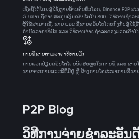
ເຊື່ອຖືໄດ້ໂດຍຜູ້ໃຊ້ຫຼາຍລ້ານຄົນທົ່ວໂລກ, Binance P2P 
ເນີນການຊື້ຂາຍສະກຸນເງິນຄຣິບໂຕໃນ 800+ ວິທີການຊໍາລະເງ
ຜູ້ໃຊ້ສາມາດຊື້, ຂາຍ ແລະ ຊື້ຂາຍຄຣິບໂຕໂດຍກົງກັບຜູ້ໃຊ້ອ
ກໍານົດລາຄາທີ່ມັກ ແລະ ວິທີການຈ່າຍຊຳລະຂອງພວກເຂົາໃ
ການຊື້ຂາຍຕາມລາຄາທີ່ທ່ານມັກ
ການແລກປ່ຽນຄຣິບໂຕໂດຍອິດສະຫຼະໃນການຊື້ ແລະ ຂາຍໃນລາ
ຂາຍຈາກການສະເໜີທີ່ມີຢູ່ ຫຼື ສ້າງການໂຄສະນາການຊື້ຂາຍ
P2P Blog
ວິທີການຈ່າຍຊຳລະອັນດັ