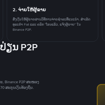
2. ຈ່າຍໃຫ້ຜູ້ຂາຍ
ສົ່ງເງິນໃຫ້ຜູ້ຂາຍຜ່ານວິທີການຈ່າຍຊຳລະທີ່ແນະນໍາ. ສໍາເລັດ
ທຸລະກໍາ Fiat ແລະ ຄລິກ "ໂອນແລ້ວ, ແຈ້ງຜູ້ຂາຍ" ໃນ
Binance P2P.
ປ່ຽນ P2P
າະ, Binance P2P ສະໜອງ
0 ສະກຸນເງິນທ້ອງຖິ່ນ.