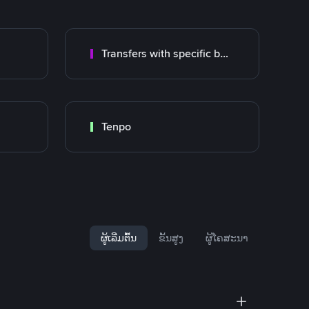
Transfers with specific bank
Tenpo
ຜູ້ເລີ່ມຕົ້ນ
ຂັ້ນສູງ
ຜູ້ໂຄສະນາ