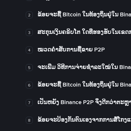
ຂ້ອຍຈະຊື້ Bitcoin ໃນທ້ອງຖິ່ນຢູ່ໃນ B
2
ສະກຸນເງິນຄຣິບໂຕ ໃດທີ່ຮອງຮັບໃນເຂ
3
ໝວດຄໍາສັບການຊື້ຂາຍ P2P
4
ຈະເພີ່ມ ວິທີການຈ່າຍຊຳລະໃໝ່ໃນ Bin
5
ຂ້ອຍຈະຊື້ Bitcoin ໃນທ້ອງຖິ່ນຢູ່ໃນ B
6
ເປັນຫຍັງ Binance P2P ຈຶ່ງດີກວ່າຕະຫຼ
7
ຂ້ອຍຈະປ້ອງກັນຕົນເອງຈາກການສໍ້ໂກງ
8