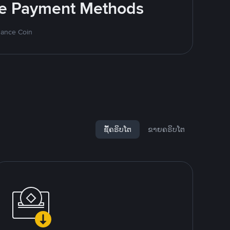
ite Payment Methods
inance Coin
ຊື້ຄຣິບໂຕ
ຂາຍຄຣິບໂຕ