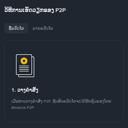
ວິທີການເຮັດວຽກຂອງ P2P
ຊື້ຄຣິບໂຕ
ຂາຍຄຣິບໂຕ
1. ວາງຄໍາສັ່ງ
ເມື່ອທ່ານວາງຄໍາສັ່ງ P2P, ຊັບສິນຄຣິບໂຕຈະໄດ້ຮັບຄຸ້ມຄອງໂດຍ
Binance P2P.