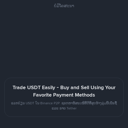
ບໍ່ມີໂຄສະນາ
Trade USDT Easily - Buy and Sell Using Your
Favorite Payment Methods
ແລກປ່ຽນ USDT ໃນ Binance P2P. ຊອກຫາຂໍ້ສະເໜີທີ່ດີທີ່ສຸດຂ້າງລຸ່ມນີ້ເພື່ອຊື້
ແລະ ຂາຍ Tether