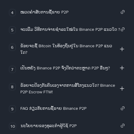
ໝວດຄໍາສັບການຊື້ຂາຍ P2P
4
ຈະເພີ່ມ ວິທີການຈ່າຍຊຳລະໃໝ່ໃນ Binance P2P ແນວໃດ ?
5
ຂ້ອຍຈະຊື້ Bitcoin ໃນທ້ອງຖິ່ນຢູ່ໃນ Binance P2P ແນວ
6
ໃດ?
ເປັນຫຍັງ Binance P2P ຈຶ່ງດີກວ່າຕະຫຼາດ P2P ອື່ນໆ?
7
ຂ້ອຍຈະປ້ອງກັນຕົນເອງຈາກການສໍ້ໂກງແນວໃດ? Binance
8
P2P Escrow FTW!
FAQ ກ່ຽວກັບການຊື້ຂາຍ Binance P2P
9
ນະໂຍບາຍຂອງທຸລະກໍາຜູ້ໃຊ້ P2P
10