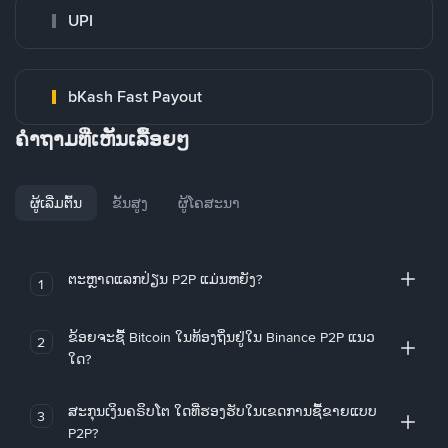
UPI
bKash Fast Payout
ຄໍາຖາມທີ່ເຫັນເລື້ອຍໆ
ຜູ້ເລີ່ມຕົ້ນ
ຂັ້ນສູງ
ຜູ້ໂຄສະນາ
ຕະຫຼາດແລກປ່ຽນ P2P ແມ່ນຫຍັງ?
1
ຂ້ອຍຈະຊື້ Bitcoin ໃນທ້ອງຖິ່ນຢູ່ໃນ Binance P2P ແນວ
2
ໃດ?
ສະກຸນເງິນຄຣິບໂຕ ໃດທີ່ຮອງຮັບໃນເຂດການຊື້ຂາຍແບບ
3
P2P?