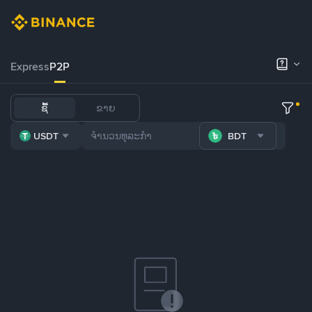
Express
P2P
ຊື້
ຂາຍ
USDT
BDT