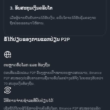
3. ຮັບສະກຸນເງິນຄຣິບໂຕ
ເມື່ອຜູ້ຂາຍຢືນຢັນການໄດ້ຮັບເງິນ, ຄຣິບໂຕຈະໄດ້ຮັບຄຸ້ມຄອງຈະ
ຖືກປ່ອຍອອກມາໃຫ້ທ່ານ.
ຂໍ້ໄດ້ປຽບຂອງການແລກປ່ຽນ P2P
ຕະຫຼາດທົ່ວໂລກ ແລະ ທ້ອງຖິ່ນ
ບ່ອນທີ່ແພລັດຟອມ P2P ອື່ນໆຫຼາຍເປົ້າໝາຍຕະຫຼາດສະເພາະ, Binance
P2P ສະໜອງປະສົບການການຊື້ຂາຍທົ່ວໂລກຢ່າງແທ້ຈິງ ໂດຍຮອງຮັບກວ່າ
70 ສະກຸນເງິນທ້ອງຖິ່ນ.
ວິທີການຈ່າຍຊຳລະທີ່ປັບປ່ຽນໄດ້
ເຊື່ອຖືໄດ້ໂດຍຜູ້ໃຊ້ຫຼາຍລ້ານຄົນທົ່ວໂລກ, Binance P2P ສະໜອງແພລັດ