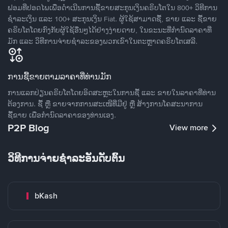
ຟອມທີ່ປອດໄພເພື່ອດໍາເນີນການຊື້ຂາຍສະກຸນເງິນຄຣິບໂຕໃນ 800+ ວິທີການ
ຊໍາລະເງິນ ແລະ 100+ ສະກຸນເງິນ Fiat. ຜູ້ໃຊ້ສາມາດຊື້, ຂາຍ ແລະ ຊື້ຂາຍ
ຄຣິບໂຕໂດຍກົງກັບຜູ້ໃຊ້ອື່ນໆໄດ້ຢ່າງງ່າຍດາຍ, ໃນຂະນະທີ່ກໍານົດລາຄາທີ່
ມັກ ແລະ ວິທີການຈ່າຍຊຳລະຂອງພວກເຂົາໃນຕະຫຼາດຄຣິບໂຕເສລີ.
ການຊື້ຂາຍຕາມລາຄາທີ່ທ່ານມັກ
ການແລກປ່ຽນຄຣິບໂຕໂດຍອິດສະຫຼະໃນການຊື້ ແລະ ຂາຍໃນລາຄາທີ່ທ່ານ
ຕ້ອງການ. ຊື້ ຫຼື ຂາຍຈາກການສະເໜີທີ່ມີຢູ່ ຫຼື ສ້າງການໂຄສະນາການ
ຊື້ຂາຍ ເພື່ອກໍານົດລາຄາຂອງທ່ານເອງ.
P2P Blog
View more
ວິທີການຈ່າຍຊຳລະອັນດັບຕົ້ນ
bKash