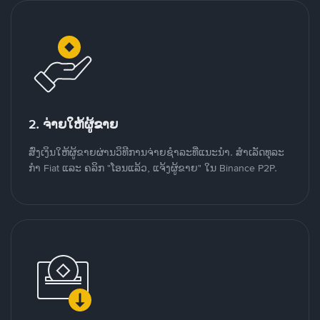
2. ຈ່າຍໃຫ້ຜູ້ຂາຍ
ສົ່ງເງິນໃຫ້ຜູ້ຂາຍຜ່ານວິທີການຈ່າຍຊຳລະທີ່ແນະນໍາ. ສໍາເລັດທຸລະ
ກໍາ Fiat ແລະ ຄລິກ "ໂອນແລ້ວ, ແຈ້ງຜູ້ຂາຍ" ໃນ Binance P2P.