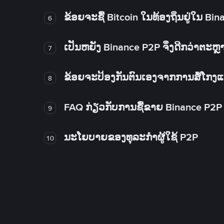
ຂ້ອຍຈະຊື້ Bitcoin ໃນທ້ອງຖິ່ນຢູ່ໃນ B
6
ເປັນຫຍັງ Binance P2P ຈຶ່ງດີກວ່າຕະຫຼ
7
ຂ້ອຍຈະປ້ອງກັນຕົນເອງຈາກການສໍ້ໂກງ
8
FAQ ກ່ຽວກັບການຊື້ຂາຍ Binance P2P
9
ນະໂຍບາຍຂອງທຸລະກໍາຜູ້ໃຊ້ P2P
10