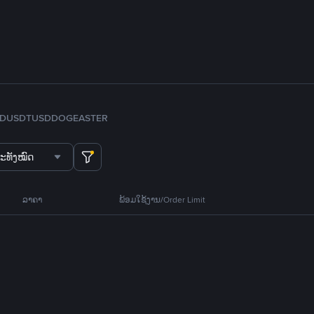
FDUSD
TUSD
DOGE
ASTER
ະທັງໝົດ
ລາຄາ
ພ້ອມໃຊ້ງານ/Order Limit