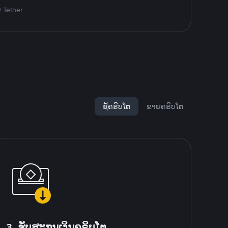
ຍ Tether
ຊື້ຄຣິບໂຕ
ຂາຍຄຣິບໂຕ
3. ຮັບສະກຸນເງິນຄຣິບໂຕ