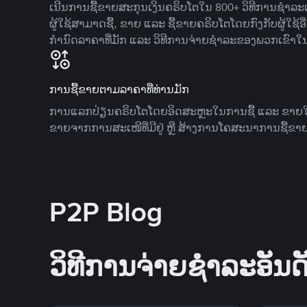
ເນີນການຊື້ຂາຍສະກຸນເງິນຄຣິບໂຕໃນ 800+ ວິທີການຊໍາລະເງ
ຜູ້ໃຊ້ສາມາດຊື້, ຂາຍ ແລະ ຊື້ຂາຍຄຣິບໂຕໂດຍກົງກັບຜູ້ໃຊ້ອ
ກໍານົດລາຄາທີ່ມັກ ແລະ ວິທີການຈ່າຍຊຳລະຂອງພວກເຂົາໃ
ການຊື້ຂາຍຕາມລາຄາທີ່ທ່ານມັກ
ການແລກປ່ຽນຄຣິບໂຕໂດຍອິດສະຫຼະໃນການຊື້ ແລະ ຂາຍໃນລາ
ຂາຍຈາກການສະເໜີທີ່ມີຢູ່ ຫຼື ສ້າງການໂຄສະນາການຊື້ຂາຍ
P2P Blog
ວິທີການຈ່າຍຊຳລະອັນດັ