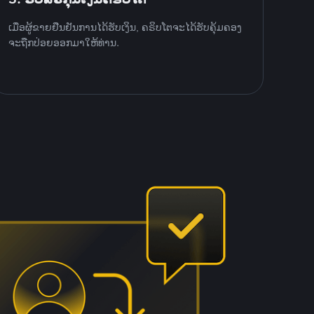
ເມື່ອຜູ້ຂາຍຢືນຢັນການໄດ້ຮັບເງິນ, ຄຣິບໂຕຈະໄດ້ຮັບຄຸ້ມຄອງ
ຈະຖືກປ່ອຍອອກມາໃຫ້ທ່ານ.