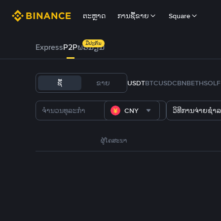
ຕະຫຼາດ
ການຊື້ຂາຍ
Square
ມີປະກັນ
Express
P2P
ພຣີມຽມ
ຊື້
ຂາຍ
USDT
BTC
USDC
BNB
ETH
SOL
CNY
ວິທີການຈ່າຍຊຳລ
ຜູ້ໂຄສະນາ