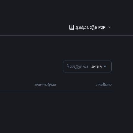
ສູນຊ່ວຍເຫຼືອ P2P
ຈັດຮຽງຕາມ
ລາຄາ
ການຈ່າຍຊຳລະ
ການຊື້ຂາຍ