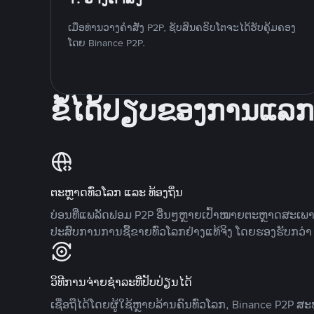
ເມື່ອທ່ານວາງຄໍາສັ່ງ P2P, ຊັບສິນຄຣິບໂຕຈະໄດ້ຮັບຄຸ້ມຄອງ
ໂດຍ Binance P2P.
ຂໍ້ໄດ້ປຽບຂອງການແລກ
ຕະຫຼາດທົ່ວໂລກ ແລະ ທ້ອງຖິ່ນ
ບ່ອນທີ່ແພລັດຟອມ P2P ອື່ນໆຫຼາຍເປົ້າໝາຍຕະຫຼາດສະເພ
ປະສົບການການຊື້ຂາຍທົ່ວໂລກຢ່າງແທ້ຈິງ ໂດຍຮອງຮັບກວ່າ 7
ວິທີການຈ່າຍຊຳລະທີ່ປັບປ່ຽນໄດ້
ເຊື່ອຖືໄດ້ໂດຍຜູ້ໃຊ້ຫຼາຍລ້ານຄົນທົ່ວໂລກ, Binance P2P 