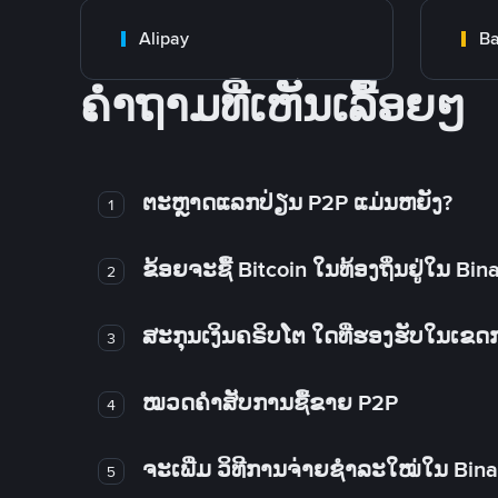
Alipay
Ba
ຄໍາຖາມທີ່ເຫັນເລື້ອຍໆ
ຕະຫຼາດແລກປ່ຽນ P2P ແມ່ນຫຍັງ?
1
ຂ້ອຍຈະຊື້ Bitcoin ໃນທ້ອງຖິ່ນຢູ່ໃນ B
2
ສະກຸນເງິນຄຣິບໂຕ ໃດທີ່ຮອງຮັບໃນເຂ
3
ໝວດຄໍາສັບການຊື້ຂາຍ P2P
4
ຈະເພີ່ມ ວິທີການຈ່າຍຊຳລະໃໝ່ໃນ Bin
5