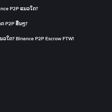
inance P2P ແນວໃດ?
າດ P2P ອື່ນໆ?
ແນວໃດ? Binance P2P Escrow FTW!