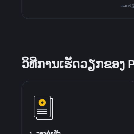
ແລກປ່ຽນ
ວິທີການເຮັດວຽກຂອງ 
1. ວາງຄໍາສັ່ງ