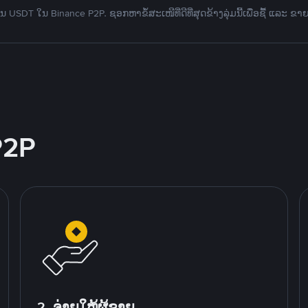
 USDT ໃນ Binance P2P. ຊອກຫາຂໍ້ສະເໜີທີ່ດີທີ່ສຸດຂ້າງລຸ່ມນີ້ເພື່ອຊື້ ແລະ ຂາ
P2P
2. ຈ່າຍໃຫ້ຜູ້ຂາຍ