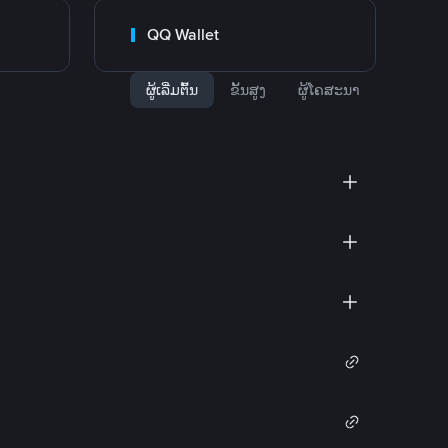
QQ Wallet
ຜູ້ເລີ່ມຕົ້ນ
ຂັ້ນສູງ
ຜູ້ໂຄສະນາ