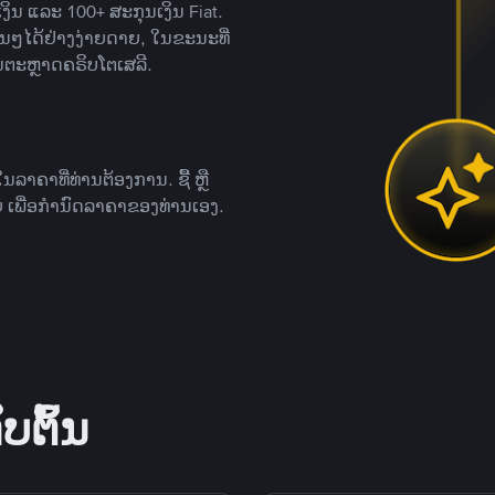
ິນ ແລະ 100+ ສະກຸນເງິນ Fiat.
ື່ນໆໄດ້ຢ່າງງ່າຍດາຍ, ໃນຂະນະທີ່
ນຕະຫຼາດຄຣິບໂຕເສລີ.
ຄາທີ່ທ່ານຕ້ອງການ. ຊື້ ຫຼື
 ເພື່ອກໍານົດລາຄາຂອງທ່ານເອງ.
ບຕົ້ນ