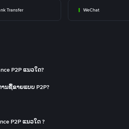
nk Transfer
WeChat
inance P2P ແນວໃດ?
ດການຊື້ຂາຍແບບ P2P?
ance P2P ແນວໃດ ?