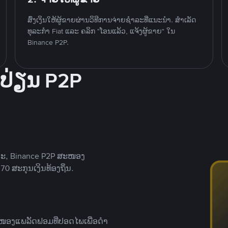
ສົ່ງເງິນໃຫ້ຜູ້ຂາຍຜ່ານວິທີການຈ່າຍຊຳລະທີ່ແນະນໍາ. ສໍາເລັດ
ທຸລະກໍາ Fiat ແລະ ຄລິກ "ໂອນແລ້ວ, ແຈ້ງຜູ້ຂາຍ" ໃນ
Binance P2P.
ປ່ຽນ P2P
າະ, Binance P2P ສະໜອງ
0 ສະກຸນເງິນທ້ອງຖິ່ນ.
ສະໜອງແພລັດຟອມທີ່ປອດໄພເພື່ອດໍາ