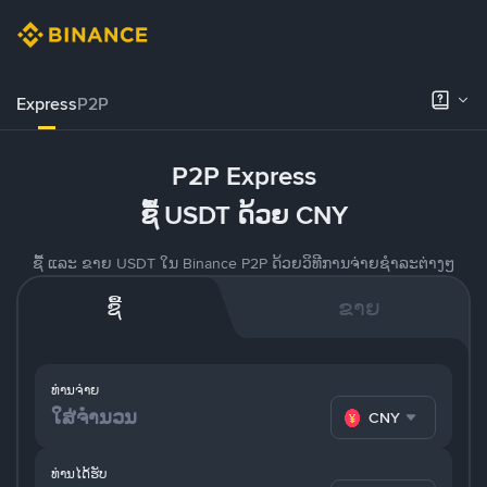
Express
P2P
P2P Express
ຊື້ USDT ດ້ວຍ CNY
ຊື້ ແລະ ຂາຍ USDT ໃນ Binance P2P ດ້ວຍວິທີການຈ່າຍຊຳລະຕ່າງໆ
ຊື້
ຂາຍ
ທ່ານຈ່າຍ
CNY
ທ່ານໄດ້ຮັບ