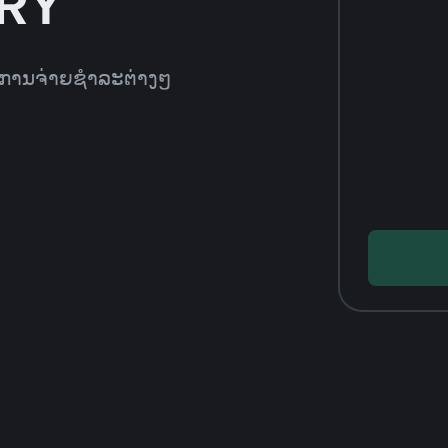
TRY
ທີການຈ່າຍຊຳລະຕ່າງໆ