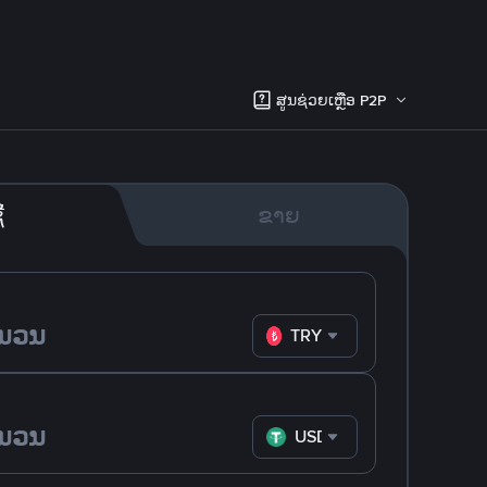
ສູນຊ່ວຍເຫຼືອ P2P
້
ຂາຍ
TRY
USDT