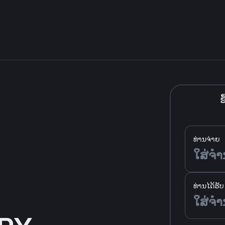
ຊື
ທ່ານຈ່າຍ
ທ່ານໄດ້ຮັບ