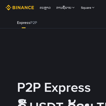
ຕະຫຼາດ
ການຊື້ຂາຍ
Square
Express
P2P
P2P Express