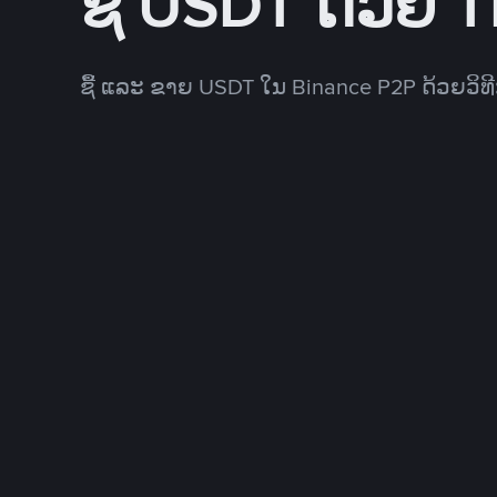
ຊື້ USDT ດ້ວຍ 
ຊື້ ແລະ ຂາຍ USDT ໃນ Binance P2P ດ້ວຍວິ