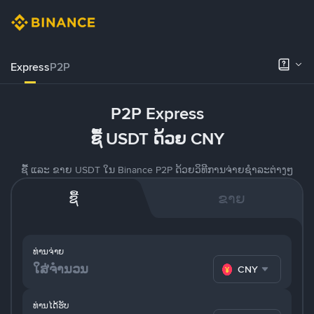
Express
P2P
P2P Express
ຊື້ USDT ດ້ວຍ CNY
ຊື້ ແລະ ຂາຍ USDT ໃນ Binance P2P ດ້ວຍວິທີການຈ່າຍຊຳລະຕ່າງໆ
ຊື້
ຂາຍ
ທ່ານຈ່າຍ
CNY
ທ່ານໄດ້ຮັບ