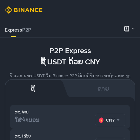
Express
P2P
P2P Express
ຊື້ USDT ດ້ວຍ CNY
ຊື້ ແລະ ຂາຍ USDT ໃນ Binance P2P ດ້ວຍວິທີການຈ່າຍຊຳລະຕ່າງໆ
ຊື້
ຂາຍ
ທ່ານຈ່າຍ
CNY
ທ່ານໄດ້ຮັບ