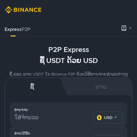
Express
P2P
P2P Express
ຊື້ USDT ດ້ວຍ USD
ຊື້ ແລະ ຂາຍ USDT ໃນ Binance P2P ດ້ວຍວິທີການຈ່າຍຊຳລະຕ່າງໆ
ຊື້
ຂາຍ
ທ່ານຈ່າຍ
USD
ທ່ານໄດ້ຮັບ