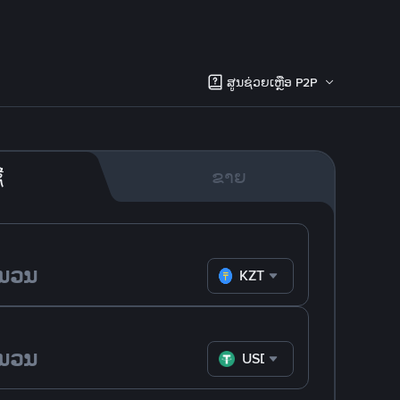
ສູນຊ່ວຍເຫຼືອ P2P
້
ຂາຍ
KZT
USDT