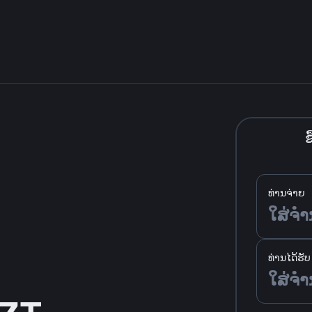
ຊື
ທ່ານຈ່າຍ
ທ່ານໄດ້ຮັບ