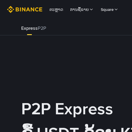
ຕະຫຼາດ
ການຊື້ຂາຍ
Square
Express
P2P
P2P Express