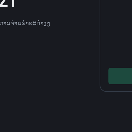
KZT
ທີການຈ່າຍຊຳລະຕ່າງໆ