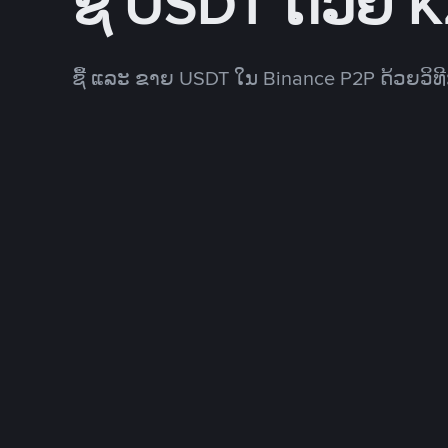
ຊື້ USDT ດ້ວຍ 
ຊື້ ແລະ ຂາຍ USDT ໃນ Binance P2P ດ້ວຍວິ