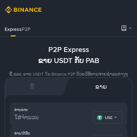
Express
P2P
P2P Express
ຂາຍ USDT ກັບ PAB
ຊື້ ແລະ ຂາຍ USDT ໃນ Binance P2P ດ້ວຍວິທີການຈ່າຍຊຳລະຕ່າງໆ
ຊື້
ຂາຍ
ທ່ານຂາຍ
USDT
ທ່ານໄດ້ຮັບ