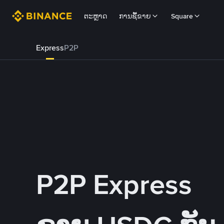
ຕະຫຼາດ
ການຊື້ຂາຍ
Square
Express
P2P
P2P Express