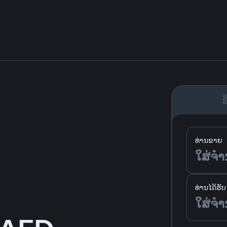
ຊື
ທ່ານຂາຍ
ທ່ານໄດ້ຮັບ