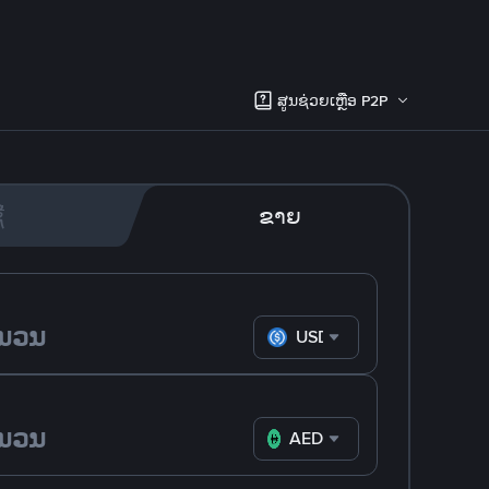
ສູນຊ່ວຍເຫຼືອ P2P
້
ຂາຍ
USDC
AED