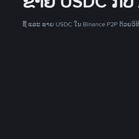
ຂາຍ USDC ກັບ
ຊື້ ແລະ ຂາຍ USDC ໃນ Binance P2P ດ້ວຍວິ