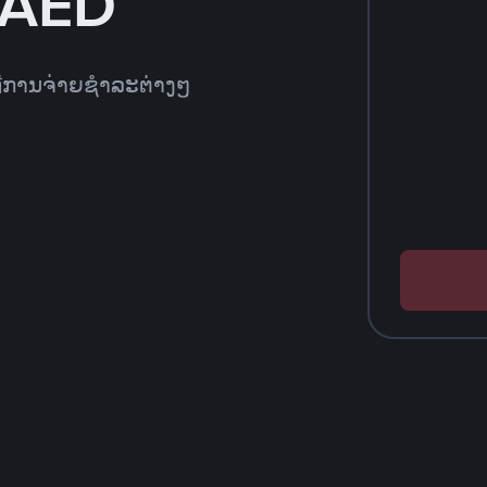
 AED
ທີການຈ່າຍຊຳລະຕ່າງໆ