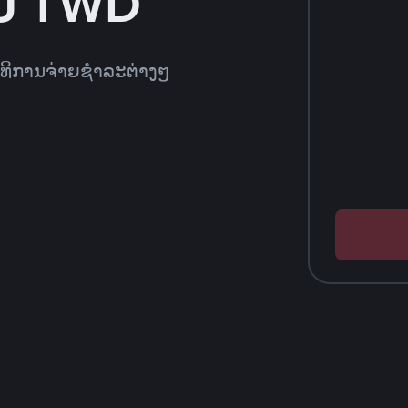
ບ TWD
ິທີການຈ່າຍຊຳລະຕ່າງໆ