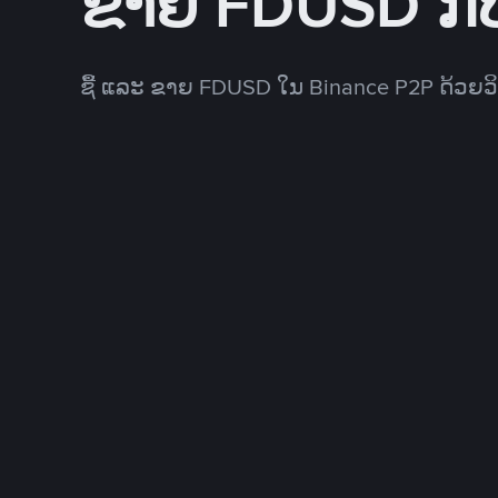
ຂາຍ FDUSD ກັ
ຊື້ ແລະ ຂາຍ FDUSD ໃນ Binance P2P ດ້ວຍວ