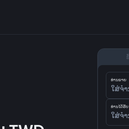
ຊື
ທ່ານຂາຍ
ທ່ານໄດ້ຮັບ