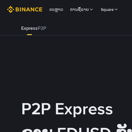
ຕະຫຼາດ
ການຊື້ຂາຍ
Square
Express
P2P
P2P Express