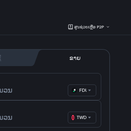
ສູນຊ່ວຍເຫຼືອ P2P
້
ຂາຍ
FDUSD
TWD