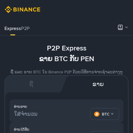
Express
P2P
P2P Express
ຂາຍ BTC ກັບ PEN
ຊື້ ແລະ ຂາຍ BTC ໃນ Binance P2P ດ້ວຍວິທີການຈ່າຍຊຳລະຕ່າງໆ
ຊື້
ຂາຍ
ທ່ານຂາຍ
BTC
ທ່ານໄດ້ຮັບ