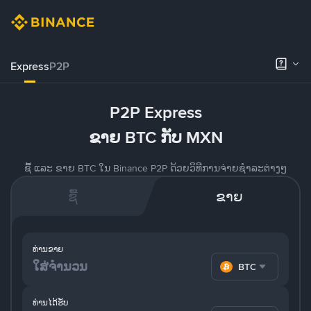
Express
P2P
P2P Express
ຂາຍ BTC ກັບ MXN
ຊື້ ແລະ ຂາຍ BTC ໃນ Binance P2P ດ້ວຍວິທີການຈ່າຍຊຳລະຕ່າງໆ
ຊື້
ຂາຍ
ທ່ານຂາຍ
BTC
ທ່ານໄດ້ຮັບ