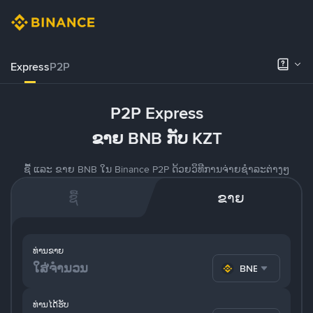
Express
P2P
P2P Express
ຂາຍ BNB ກັບ KZT
ຊື້ ແລະ ຂາຍ BNB ໃນ Binance P2P ດ້ວຍວິທີການຈ່າຍຊຳລະຕ່າງໆ
ຊື້
ຂາຍ
ທ່ານຂາຍ
BNB
ທ່ານໄດ້ຮັບ