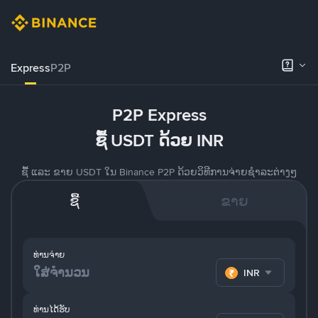
Express
P2P
P2P Express
ຊື້ USDT ດ້ວຍ INR
ຊື້ ແລະ ຂາຍ USDT ໃນ Binance P2P ດ້ວຍວິທີການຈ່າຍຊຳລະຕ່າງໆ
ຊື້
ຂາຍ
ທ່ານຈ່າຍ
INR
ທ່ານໄດ້ຮັບ