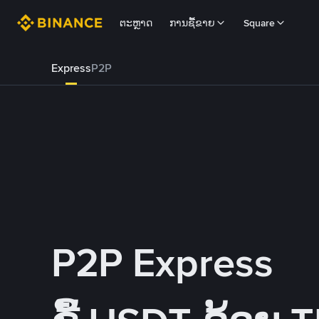
ຕະຫຼາດ
ການຊື້ຂາຍ
Square
Express
P2P
P2P Express