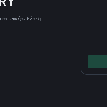
TRY
ທີການຈ່າຍຊຳລະຕ່າງໆ