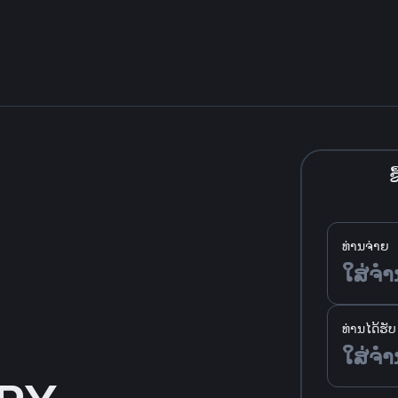
ຊື
ທ່ານຈ່າຍ
ທ່ານໄດ້ຮັບ