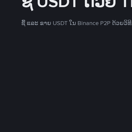
ຊື້ USDT ດ້ວຍ 
ຊື້ ແລະ ຂາຍ USDT ໃນ Binance P2P ດ້ວຍວິ