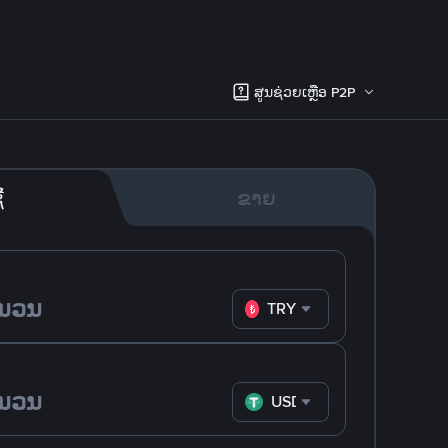
ສູນຊ່ວຍເຫຼືອ P2P
້
ຂາຍ
TRY
USDT