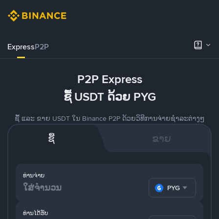
Express
P2P
P2P Express
ຊື້ USDT ດ້ວຍ PYG
ຊື້ ແລະ ຂາຍ USDT ໃນ Binance P2P ດ້ວຍວິທີການຈ່າຍຊຳລະຕ່າງໆ
ຊື້
ຂາຍ
ທ່ານຈ່າຍ
PYG
ທ່ານໄດ້ຮັບ