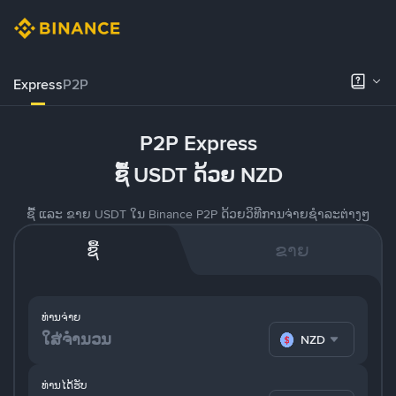
Express
P2P
P2P Express
ຊື້ USDT ດ້ວຍ NZD
ຊື້ ແລະ ຂາຍ USDT ໃນ Binance P2P ດ້ວຍວິທີການຈ່າຍຊຳລະຕ່າງໆ
ຊື້
ຂາຍ
ທ່ານຈ່າຍ
NZD
ທ່ານໄດ້ຮັບ