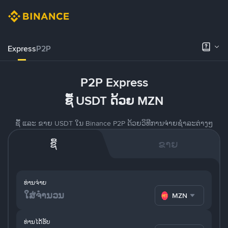
Express
P2P
P2P Express
ຊື້ USDT ດ້ວຍ MZN
ຊື້ ແລະ ຂາຍ USDT ໃນ Binance P2P ດ້ວຍວິທີການຈ່າຍຊຳລະຕ່າງໆ
ຊື້
ຂາຍ
ທ່ານຈ່າຍ
MZN
ທ່ານໄດ້ຮັບ