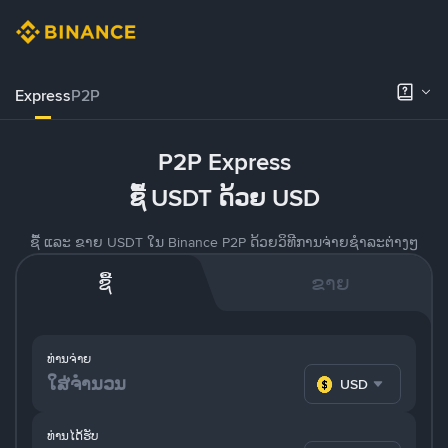
Express
P2P
P2P Express
ຊື້ USDT ດ້ວຍ USD
ຊື້ ແລະ ຂາຍ USDT ໃນ Binance P2P ດ້ວຍວິທີການຈ່າຍຊຳລະຕ່າງໆ
ຊື້
ຂາຍ
ທ່ານຈ່າຍ
USD
ທ່ານໄດ້ຮັບ