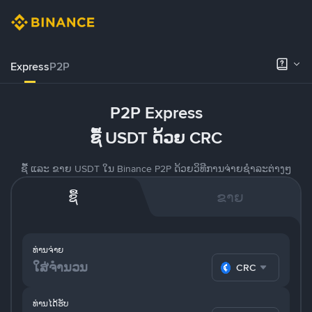
Express
P2P
P2P Express
ຊື້ USDT ດ້ວຍ CRC
ຊື້ ແລະ ຂາຍ USDT ໃນ Binance P2P ດ້ວຍວິທີການຈ່າຍຊຳລະຕ່າງໆ
ຊື້
ຂາຍ
ທ່ານຈ່າຍ
CRC
ທ່ານໄດ້ຮັບ