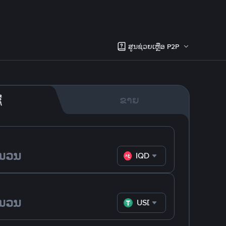
ສູນຊ່ວຍເຫຼືອ P2P
້
ຂາຍ
IQD
USDT