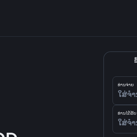
ຊື
ທ່ານຈ່າຍ
ທ່ານໄດ້ຮັບ