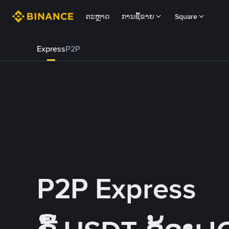
ຕະຫຼາດ
ການຊື້ຂາຍ
Square
Express
P2P
P2P Express