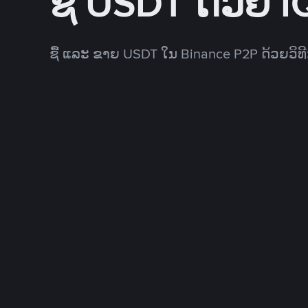
ຊື້ USDT ດ້ວຍ 
ຊື້ ແລະ ຂາຍ USDT ໃນ Binance P2P ດ້ວຍວິ