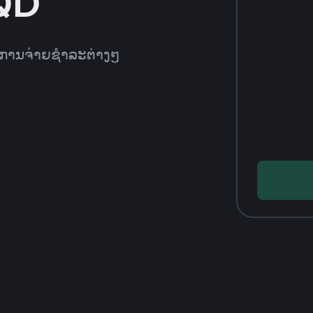
IQD
ທີການຈ່າຍຊຳລະຕ່າງໆ