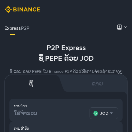
Express
P2P
P2P Express
ຊື້ PEPE ດ້ວຍ JOD
ຊື້ ແລະ ຂາຍ PEPE ໃນ Binance P2P ດ້ວຍວິທີການຈ່າຍຊຳລະຕ່າງໆ
ຊື້
ຂາຍ
ທ່ານຈ່າຍ
JOD
ທ່ານໄດ້ຮັບ