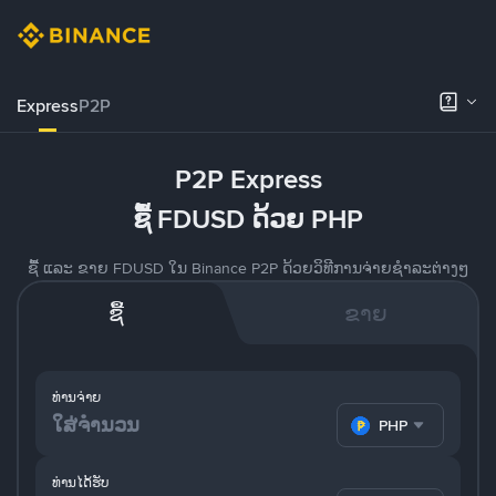
Express
P2P
P2P Express
ຊື້ FDUSD ດ້ວຍ PHP
ຊື້ ແລະ ຂາຍ FDUSD ໃນ Binance P2P ດ້ວຍວິທີການຈ່າຍຊຳລະຕ່າງໆ
ຊື້
ຂາຍ
ທ່ານຈ່າຍ
PHP
ທ່ານໄດ້ຮັບ