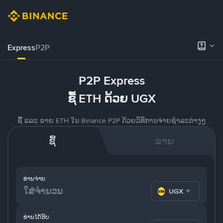
Express
P2P
P2P Express
ຊື້ ETH ດ້ວຍ UGX
ຊື້ ແລະ ຂາຍ ETH ໃນ Binance P2P ດ້ວຍວິທີການຈ່າຍຊຳລະຕ່າງໆ
ຊື້
ຂາຍ
ທ່ານຈ່າຍ
UGX
ທ່ານໄດ້ຮັບ