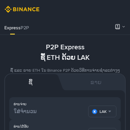
Express
P2P
P2P Express
ຊື້ ETH ດ້ວຍ LAK
ຊື້ ແລະ ຂາຍ ETH ໃນ Binance P2P ດ້ວຍວິທີການຈ່າຍຊຳລະຕ່າງໆ
ຊື້
ຂາຍ
ທ່ານຈ່າຍ
LAK
ທ່ານໄດ້ຮັບ