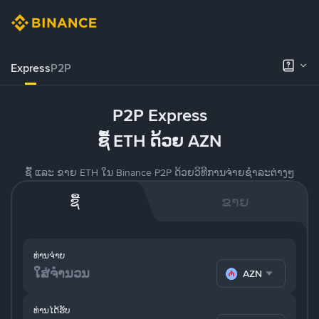
Express
P2P
P2P Express
ຊື້ ETH ດ້ວຍ AZN
ຊື້ ແລະ ຂາຍ ETH ໃນ Binance P2P ດ້ວຍວິທີການຈ່າຍຊຳລະຕ່າງໆ
ຊື້
ຂາຍ
ທ່ານຈ່າຍ
AZN
ທ່ານໄດ້ຮັບ