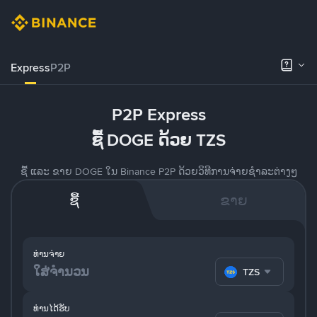
Express
P2P
P2P Express
ຊື້ DOGE ດ້ວຍ TZS
ຊື້ ແລະ ຂາຍ DOGE ໃນ Binance P2P ດ້ວຍວິທີການຈ່າຍຊຳລະຕ່າງໆ
ຊື້
ຂາຍ
ທ່ານຈ່າຍ
TZS
ທ່ານໄດ້ຮັບ