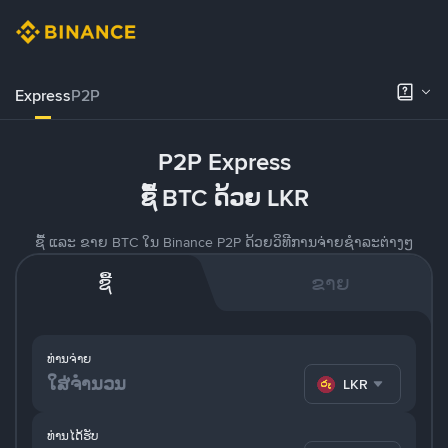
Express
P2P
P2P Express
ຊື້ BTC ດ້ວຍ LKR
ຊື້ ແລະ ຂາຍ BTC ໃນ Binance P2P ດ້ວຍວິທີການຈ່າຍຊຳລະຕ່າງໆ
ຊື້
ຂາຍ
ທ່ານຈ່າຍ
LKR
ທ່ານໄດ້ຮັບ