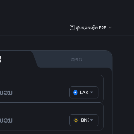
ສູນຊ່ວຍເຫຼືອ P2P
້
ຂາຍ
LAK
BNB