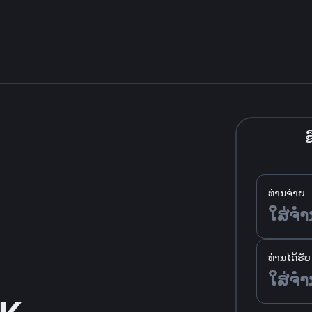
ຊື
ທ່ານຈ່າຍ
ທ່ານໄດ້ຮັບ