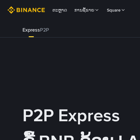
ຕະຫຼາດ
ການຊື້ຂາຍ
Square
Express
P2P
P2P Express