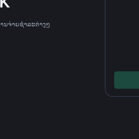
AK
ີການຈ່າຍຊຳລະຕ່າງໆ