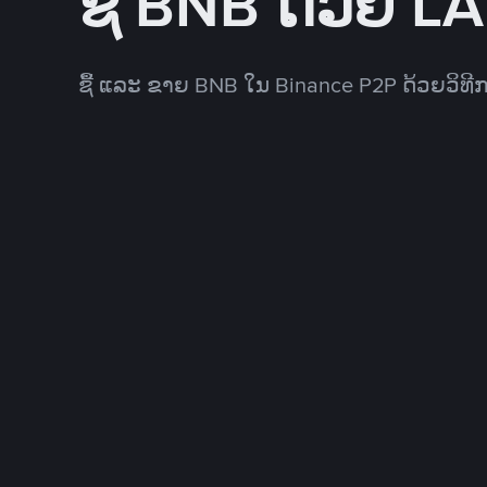
ຊື້ BNB ດ້ວຍ L
ຊື້ ແລະ ຂາຍ BNB ໃນ Binance P2P ດ້ວຍວິທ