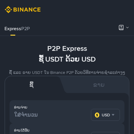
Express
P2P
P2P Express
ຊື້ USDT ດ້ວຍ USD
ຊື້ ແລະ ຂາຍ USDT ໃນ Binance P2P ດ້ວຍວິທີການຈ່າຍຊຳລະຕ່າງໆ
ຊື້
ຂາຍ
ທ່ານຈ່າຍ
USD
ທ່ານໄດ້ຮັບ