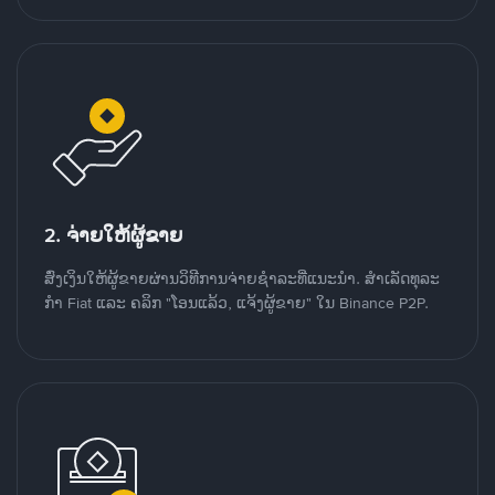
2. ຈ່າຍໃຫ້ຜູ້ຂາຍ
ສົ່ງເງິນໃຫ້ຜູ້ຂາຍຜ່ານວິທີການຈ່າຍຊຳລະທີ່ແນະນໍາ. ສໍາເລັດທຸລະ
ກໍາ Fiat ແລະ ຄລິກ "ໂອນແລ້ວ, ແຈ້ງຜູ້ຂາຍ" ໃນ Binance P2P.