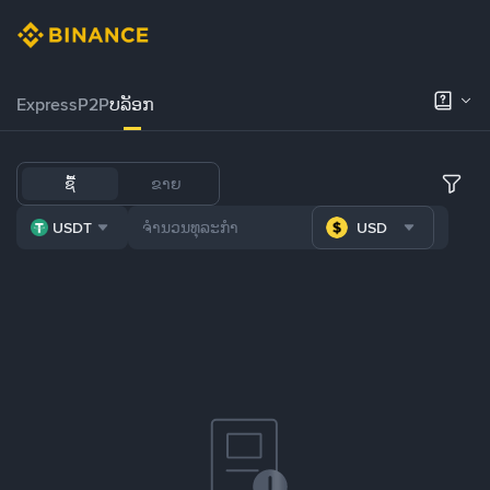
Express
P2P
ບລັອກ
ຊື້
ຂາຍ
USDT
USD