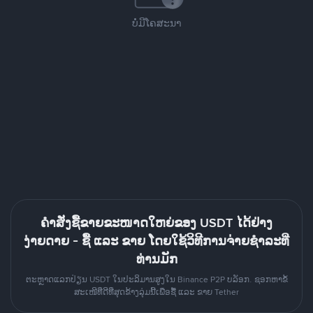
ບໍ່ມີໂຄສະນາ
ຄຳສັ່ງຊື້ຂາຍຂະໜາດໃຫຍ່ຂອງ USDT ໄດ້ຢ່າງ
ງ່າຍດາຍ - ຊື້ ແລະ ຂາຍ ໂດຍໃຊ້ວິທີການຈ່າຍຊຳລະທີ່
ທ່ານມັກ
ຕະຫຼາດແລກປ່ຽນ USDT ໃນປະລິມານສູງໃນ Binance P2P ບລັອກ. ຊອກຫາຂໍ້
ສະເໜີທີ່ດີທີ່ສຸດຂ້າງລຸ່ມນີ້ເພື່ອຊື້ ແລະ ຂາຍ Tether