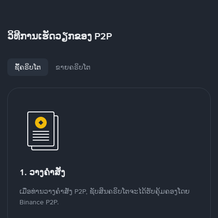
ວິທີການເຮັດວຽກຂອງ P2P
ຊື້ຄຣິບໂຕ
ຂາຍຄຣິບໂຕ
1. ວາງຄໍາສັ່ງ
ເມື່ອທ່ານວາງຄໍາສັ່ງ P2P, ຊັບສິນຄຣິບໂຕຈະໄດ້ຮັບຄຸ້ມຄອງໂດຍ
Binance P2P.