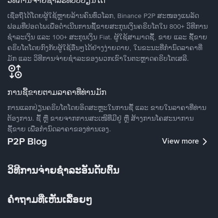
ວິທີການຈ່າຍຊຳລະທີ່ປັບປ່ຽນໄດ້
ເຊື່ອຖືໄດ້ໂດຍຜູ້ໃຊ້ຫຼາຍລ້ານຄົນທົ່ວໂລກ, Binance P2P ສະໜອງແພລັດ
ຟອມທີ່ປອດໄພເພື່ອດໍາເນີນການຊື້ຂາຍສະກຸນເງິນຄຣິບໂຕໃນ 800+ ວິທີການ
ຊໍາລະເງິນ ແລະ 100+ ສະກຸນເງິນ Fiat. ຜູ້ໃຊ້ສາມາດຊື້, ຂາຍ ແລະ ຊື້ຂາຍ
ຄຣິບໂຕໂດຍກົງກັບຜູ້ໃຊ້ອື່ນໆໄດ້ຢ່າງງ່າຍດາຍ, ໃນຂະນະທີ່ກໍານົດລາຄາທີ່
ມັກ ແລະ ວິທີການຈ່າຍຊຳລະຂອງພວກເຂົາໃນຕະຫຼາດຄຣິບໂຕເສລີ.
ການຊື້ຂາຍຕາມລາຄາທີ່ທ່ານມັກ
ການແລກປ່ຽນຄຣິບໂຕໂດຍອິດສະຫຼະໃນການຊື້ ແລະ ຂາຍໃນລາຄາທີ່ທ່ານ
ຕ້ອງການ. ຊື້ ຫຼື ຂາຍຈາກການສະເໜີທີ່ມີຢູ່ ຫຼື ສ້າງການໂຄສະນາການ
ຊື້ຂາຍ ເພື່ອກໍານົດລາຄາຂອງທ່ານເອງ.
P2P Blog
View more
ວິທີການຈ່າຍຊຳລະອັນດັບຕົ້ນ
ຄໍາຖາມທີ່ເຫັນເລື້ອຍໆ