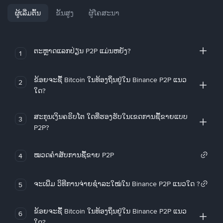
ຜູ້ເລີ່ມຕົ້ນ
ຂັ້ນສູງ
ຜູ້ໂຄສະນາ
ຕະຫຼາດແລກປ່ຽນ P2P ແມ່ນຫຍັງ?
1
ຂ້ອຍຈະຊື້ Bitcoin ໃນທ້ອງຖິ່ນຢູ່ໃນ Binance P2P ແນວ
2
ໃດ?
ສະກຸນເງິນຄຣິບໂຕ ໃດທີ່ຮອງຮັບໃນເຂດການຊື້ຂາຍແບບ
3
P2P?
ໝວດຄໍາສັບການຊື້ຂາຍ P2P
4
ຈະເພີ່ມ ວິທີການຈ່າຍຊຳລະໃໝ່ໃນ Binance P2P ແນວໃດ ?
5
ຂ້ອຍຈະຊື້ Bitcoin ໃນທ້ອງຖິ່ນຢູ່ໃນ Binance P2P ແນວ
6
ໃດ?