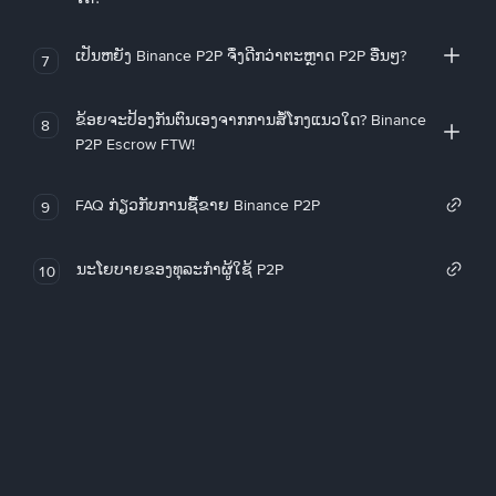
ເປັນຫຍັງ Binance P2P ຈຶ່ງດີກວ່າຕະຫຼາດ P2P ອື່ນໆ?
7
ຂ້ອຍຈະປ້ອງກັນຕົນເອງຈາກການສໍ້ໂກງແນວໃດ? Binance
8
P2P Escrow FTW!
FAQ ກ່ຽວກັບການຊື້ຂາຍ Binance P2P
9
ນະໂຍບາຍຂອງທຸລະກໍາຜູ້ໃຊ້ P2P
10