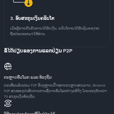
3. ຮັບສະກຸນເງິນຄຣິບໂຕ
ເມື່ອຜູ້ຂາຍຢືນຢັນການໄດ້ຮັບເງິນ, ຄຣິບໂຕຈະໄດ້ຮັບຄຸ້ມຄອງຈະ
ຖືກປ່ອຍອອກມາໃຫ້ທ່ານ.
ຂໍ້ໄດ້ປຽບຂອງການແລກປ່ຽນ P2P
ຕະຫຼາດທົ່ວໂລກ ແລະ ທ້ອງຖິ່ນ
ບ່ອນທີ່ແພລັດຟອມ P2P ອື່ນໆຫຼາຍເປົ້າໝາຍຕະຫຼາດສະເພາະ, Binance
P2P ສະໜອງປະສົບການການຊື້ຂາຍທົ່ວໂລກຢ່າງແທ້ຈິງ ໂດຍຮອງຮັບກວ່າ
70 ສະກຸນເງິນທ້ອງຖິ່ນ.