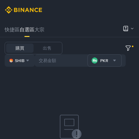
快捷區
自選區
大宗
購買
出售
SHIB
PKR