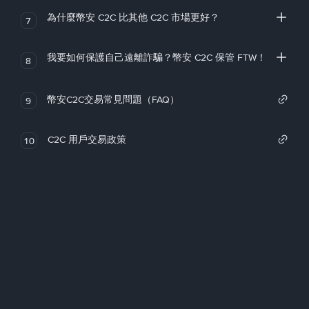
為什麼幣安 C2C 比其他 C2C 市場更好？
7
我要如何保護自己遠離詐騙？幣安 C2C 保管 FTW！
8
幣安C2C交易常見問題（FAQ）
9
C2C 用戶交易政策
10