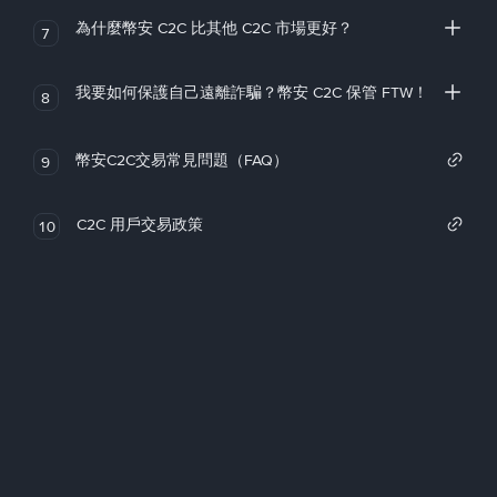
為什麼幣安 C2C 比其他 C2C 市場更好？
7
我要如何保護自己遠離詐騙？幣安 C2C 保管 FTW！
8
幣安C2C交易常見問題（FAQ）
9
C2C 用戶交易政策
10