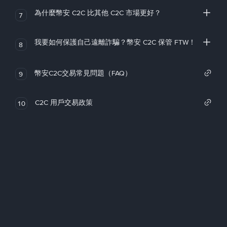
為什麼幣安 C2C 比其他 C2C 市場更好？
7
我要如何保護自己遠離詐騙？幣安 C2C 保管 FTW！
8
幣安C2C交易常見問題（FAQ）
9
C2C 用戶交易政策
10