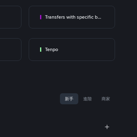
Transfers with specific bank
Tenpo
新手
進階
商家