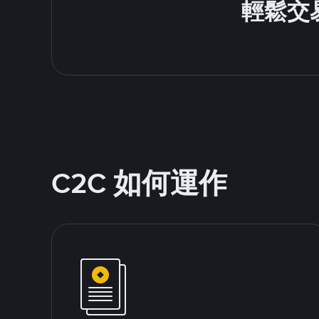
輕鬆交易
C2C 如何運作