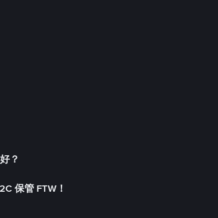
更好？
C 保管 FTW！