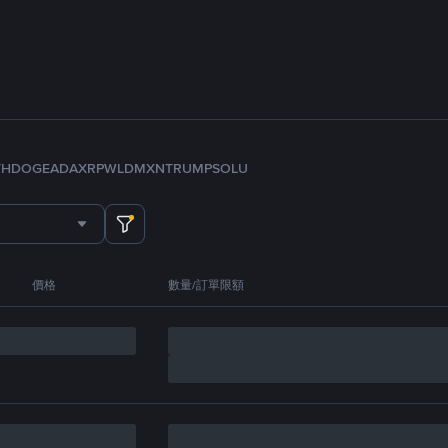
TH
DOGE
ADA
XRP
WLD
MXN
TRUMP
SOL
U
價格
數量/訂單限額