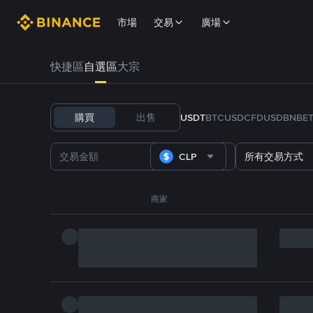
市場
交易
廣場
快捷區
自選區
大宗
購買
出售
USDT
BTC
USDC
FDUSD
BNB
E
CLP
所有交易方式
商家