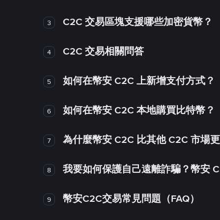
C2C 交易區塊支援哪些加密貨幣？
3
C2C 交易相關問答
4
如何在幣安 C2C 上新增支付方式？
5
如何在幣安 C2C 本地購買比特幣？
6
為什麼幣安 C2C 比其他 C2C 市場
7
我要如何保護自己遠離詐騙？幣安 C2
8
幣安C2C交易常見問題（FAQ）
9