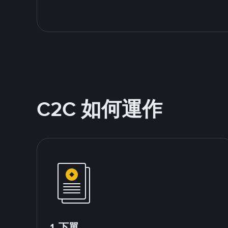
C2C 如何運作
1.下單