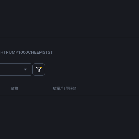
TH
TRUMP
1000CHEEMS
TST
價格
數量/訂單限額