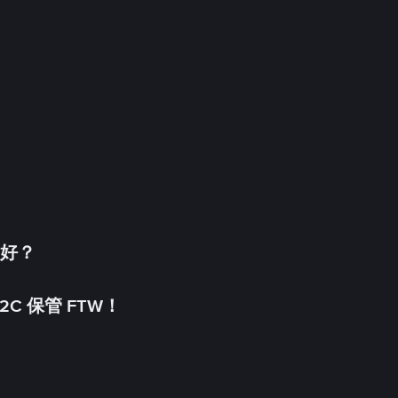
更好？
C 保管 FTW！