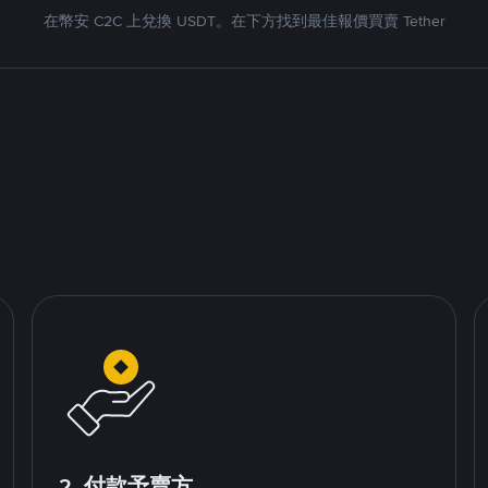
在幣安 C2C 上兌換 USDT。在下方找到最佳報價買賣 Tether
2. 付款予賣方