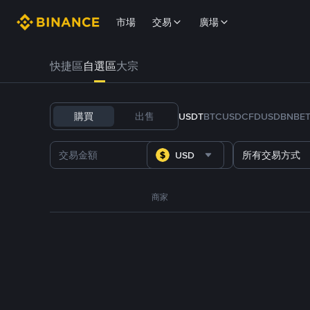
市場
交易
廣場
快捷區
自選區
大宗
購買
出售
USDT
BTC
USDC
FDUSD
BNB
E
USD
所有交易方式
商家