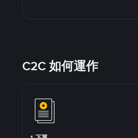
C2C 如何運作
1.下單