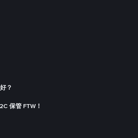
更好？
C 保管 FTW！