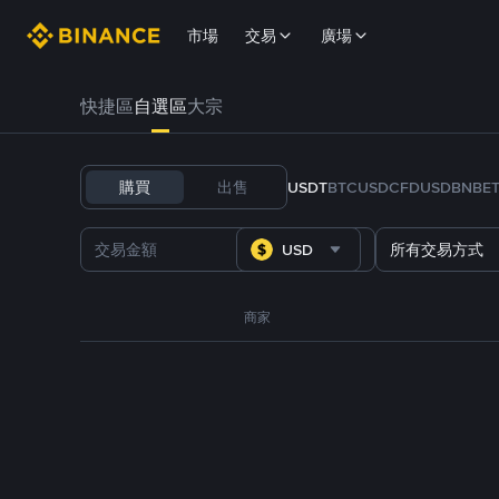
市場
交易
廣場
快捷區
自選區
大宗
購買
出售
USDT
BTC
USDC
FDUSD
BNB
E
USD
所有交易方式
商家