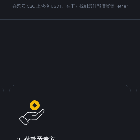
在幣安 C2C 上兌換 USDT。在下方找到最佳報價買賣 Tether
2. 付款予賣方