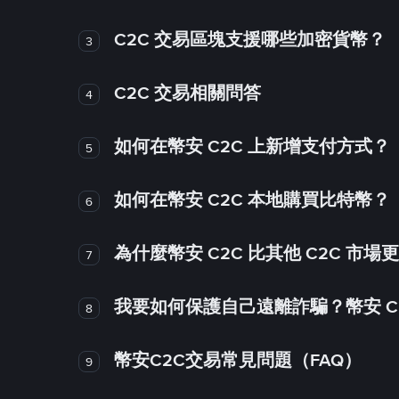
C2C 交易區塊支援哪些加密貨幣？
3
C2C 交易相關問答
4
如何在幣安 C2C 上新增支付方式？
5
如何在幣安 C2C 本地購買比特幣？
6
為什麼幣安 C2C 比其他 C2C 市場
7
我要如何保護自己遠離詐騙？幣安 C2
8
幣安C2C交易常見問題（FAQ）
9