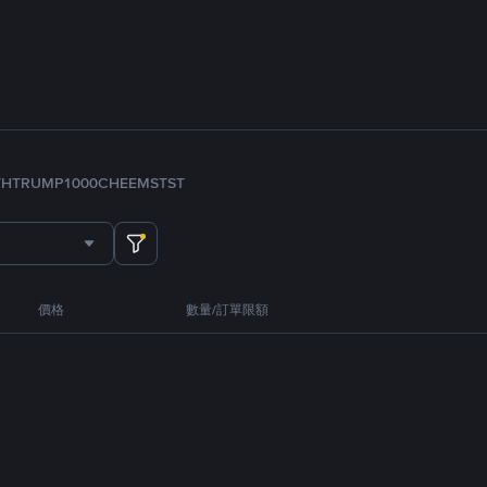
TH
TRUMP
1000CHEEMS
TST
價格
數量/訂單限額