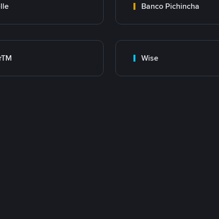
lle
Banco Pichincha
rTM
Wise