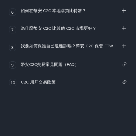
如何在幣安 C2C 本地購買比特幣？
6
為什麼幣安 C2C 比其他 C2C 市場更好？
7
我要如何保護自己遠離詐騙？幣安 C2C 保管 FTW！
8
幣安C2C交易常見問題（FAQ）
9
C2C 用戶交易政策
10