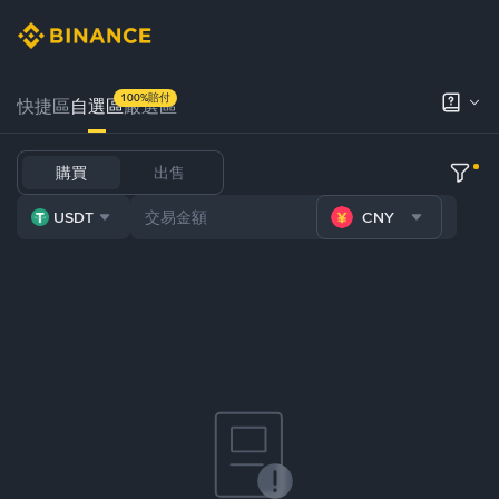
100%賠付
快捷區
自選區
嚴選區
購買
出售
USDT
CNY