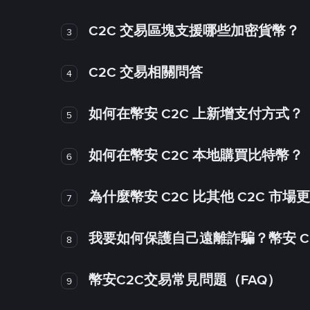
C2C 交易區塊支援哪些加密貨幣？
3
C2C 交易相關問答
4
如何在幣安 C2C 上新增支付方式？
5
如何在幣安 C2C 本地購買比特幣？
6
為什麼幣安 C2C 比其他 C2C 市場
7
我要如何保護自己遠離詐騙？幣安 C2
8
幣安C2C交易常見問題（FAQ）
9