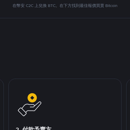
在幣安 C2C 上兌換 BTC。在下方找到最佳報價買賣 Bitcoin
2. 付款予賣方