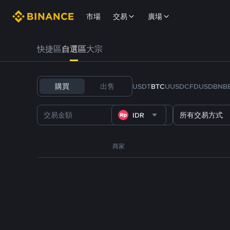
市場
交易
廣場
快捷區
自選區
大宗
購買
出售
USDT
BTC
U
USDC
FDUSD
BNB
IDR
所有交易方式
商家