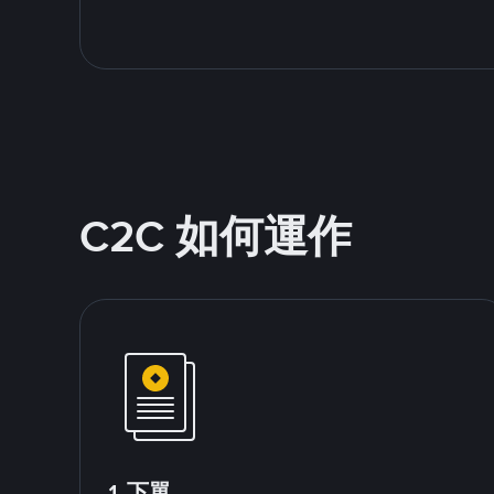
C2C 如何運作
1.下單