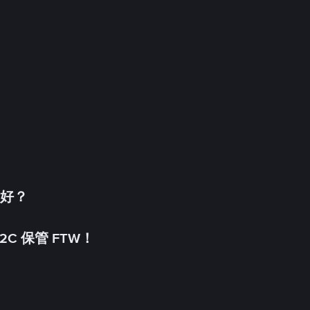
更好？
C 保管 FTW！